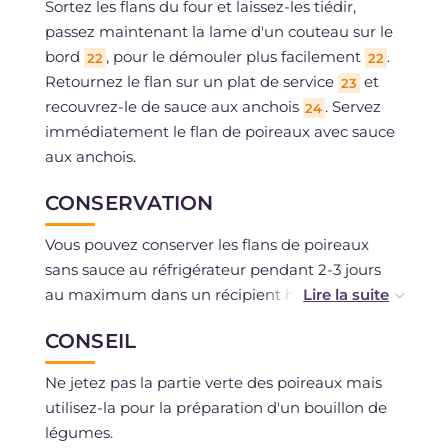
Sortez les flans du four et laissez-les tiédir,
passez maintenant la lame d'un couteau sur le
bord
, pour le démouler plus facilement
.
22
22
Retournez le flan sur un plat de service
et
23
recouvrez-le de sauce aux anchois
. Servez
24
immédiatement le flan de poireaux avec sauce
aux anchois.
CONSERVATION
Vous pouvez conserver les flans de poireaux
sans sauce au réfrigérateur pendant 2-3 jours
au maximum dans un récipient hermétique ou
recouverts de film plastique. Il est possible de
CONSEIL
congeler les flans s'ils ont été préparés avec des
ingrédients frais.
Ne jetez pas la partie verte des poireaux mais
utilisez-la pour la préparation d'un bouillon de
légumes.