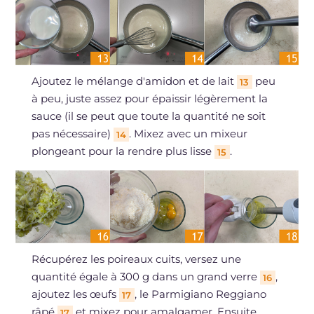
Ajoutez le mélange d'amidon et de lait
peu
13
à peu, juste assez pour épaissir légèrement la
sauce (il se peut que toute la quantité ne soit
pas nécessaire)
. Mixez avec un mixeur
14
plongeant pour la rendre plus lisse
.
15
Récupérez les poireaux cuits, versez une
quantité égale à 300 g dans un grand verre
,
16
ajoutez les œufs
, le Parmigiano Reggiano
17
râpé
et mixez pour amalgamer. Ensuite,
17