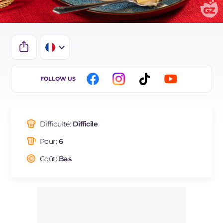
IT
FOLLOW US
EN
BR
Difficulté:
Difficile
ES
Pour:
6
DE
Coût:
Bas
NL