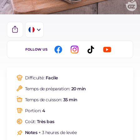
IT
FOLLOW US
EN
DE
Difficulté:
Facile
ES
Temps de préparation:
20 min
BR
Temps de cuisson:
35 min
NL
Portion:
4
Coût:
Très bas
Notes
+ 3 heures de levée