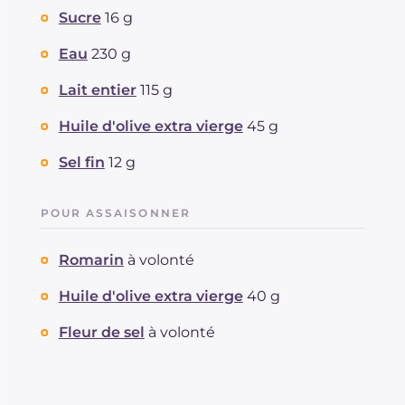
Sucre
16 g
Eau
230 g
Lait entier
115 g
Huile d'olive extra vierge
45 g
Sel fin
12 g
POUR ASSAISONNER
Romarin
à volonté
Huile d'olive extra vierge
40 g
Fleur de sel
à volonté