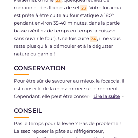
22
romarin et des flocons de sel
. Votre focaccia
23
est prête à être cuite au four statique à 180°
pendant environ 35-40 minutes, dans la partie
basse (vérifiez de temps en temps la cuisson
sans ouvrir le four). Une fois cuite
, il ne vous
24
reste plus qu'à la démouler et à la déguster
nature ou garnie !
CONSERVATION
Pour être sûr de savourer au mieux la focaccia, il
est conseillé de la consommer sur le moment.
Cependant, elle peut être conservée jusqu'à 2
jours en la gardant fermée dans un sac ; dans ce
CONSEIL
cas, il est conseillé de la réchauffer au four
quelques instants.
Pas le temps pour la levée ? Pas de problème !
Vous pouvez également congeler la focaccia
Laissez reposer la pâte au réfrigérateur,
cuite, une fois décongelée, réchauffez-la avant