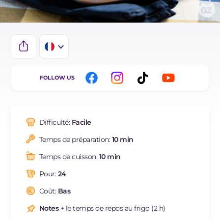
IT
FOLLOW US
EN
DE
Difficulté:
Facile
ES
Temps de préparation:
10 min
BR
Temps de cuisson:
10 min
NL
Pour:
24
Coût:
Bas
Notes
+ le temps de repos au frigo (2 h)