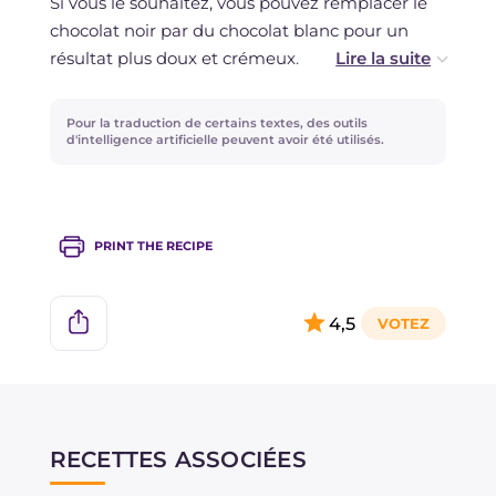
Si vous le souhaitez, vous pouvez remplacer le
chocolat noir par du chocolat blanc pour un
résultat plus doux et crémeux.
En plus du piment, vous pouvez ajouter de la
Pour la traduction de certains textes, des outils
cannelle, du gingembre ou de la cardamome
d'intelligence artificielle peuvent avoir été utilisés.
pour une touche exotique !
PRINT THE RECIPE
4,5
RECETTES ASSOCIÉES