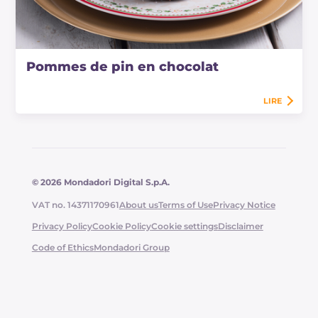
Pommes de pin en chocolat
LIRE
© 2026 Mondadori Digital S.p.A.
VAT no. 14371170961
About us
Terms of Use
Privacy Notice
Privacy Policy
Cookie Policy
Cookie settings
Disclaimer
Code of Ethics
Mondadori Group