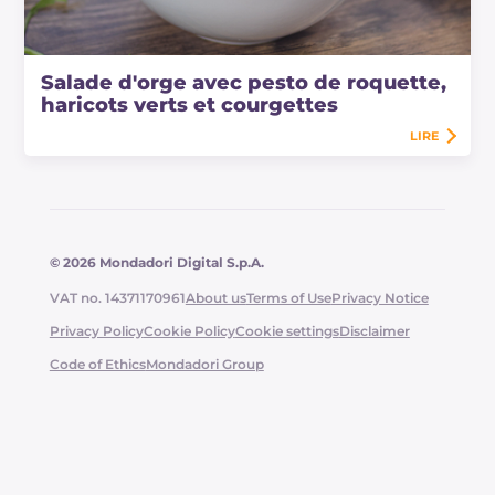
Salade d'orge avec pesto de roquette,
haricots verts et courgettes
LIRE
© 2026 Mondadori Digital S.p.A.
VAT no. 14371170961
About us
Terms of Use
Privacy Notice
Privacy Policy
Cookie Policy
Cookie settings
Disclaimer
Code of Ethics
Mondadori Group