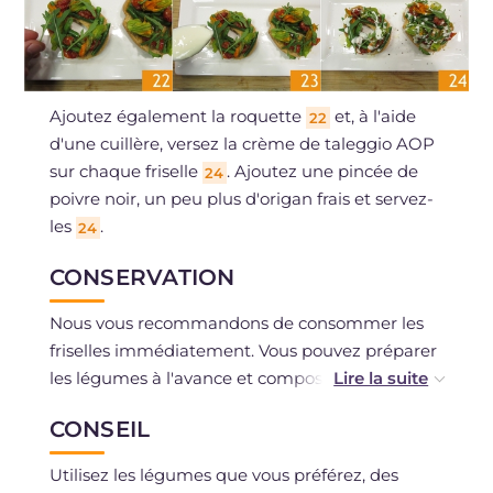
Ajoutez également la roquette
et, à l'aide
22
d'une cuillère, versez la crème de taleggio AOP
sur chaque friselle
. Ajoutez une pincée de
24
poivre noir, un peu plus d'origan frais et servez-
les
.
24
CONSERVATION
Nous vous recommandons de consommer les
friselles immédiatement. Vous pouvez préparer
les légumes à l'avance et composer les friselles
au moment. Si vous souhaitez également
CONSEIL
préparer la sauce au taleggio à l'avance, vous
devrez ensuite la réchauffer légèrement avant
Utilisez les légumes que vous préférez, des
de l'utiliser.