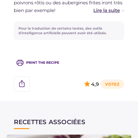
poivrons rôtis ou des aubergines frites iront très
bien par exemple!
Si vous préférez des friselles croquantes,
Pour la traduction de certains textes, des outils
immergez-les quelques secondes seulement, si
d'intelligence artificielle peuvent avoir été utilisés.
vous les préférez plus moelleuses, laissez-les
dans l'eau un peu plus longtemps!
PRINT THE RECIPE
4,9
RECETTES ASSOCIÉES