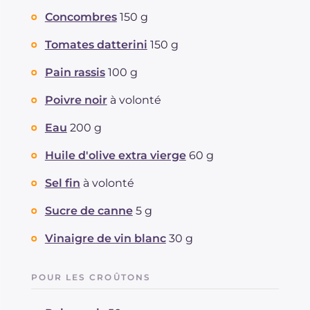
Concombres
150 g
Tomates datterini
150 g
Pain rassis
100 g
Poivre noir
à volonté
Eau
200 g
Huile d'olive extra vierge
60 g
Sel fin
à volonté
Sucre de canne
5 g
Vinaigre de vin blanc
30 g
POUR LES CROÛTONS