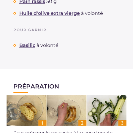
Pain rassis
50 g
Huile d'olive extra vierge
à volonté
POUR GARNIR
Basilic
à volonté
PRÉPARATION
Pour préparer le gaspacho à la sauce tomate,