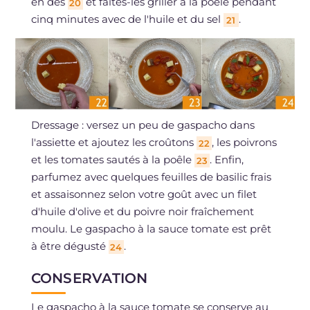
en dés
et faites-les griller à la poêle pendant
20
cinq minutes avec de l'huile et du sel
.
21
Dressage : versez un peu de gaspacho dans
l'assiette et ajoutez les croûtons
, les poivrons
22
et les tomates sautés à la poêle
. Enfin,
23
parfumez avec quelques feuilles de basilic frais
et assaisonnez selon votre goût avec un filet
d'huile d'olive et du poivre noir fraîchement
moulu. Le gaspacho à la sauce tomate est prêt
à être dégusté
.
24
CONSERVATION
Le gaspacho à la sauce tomate se conserve au