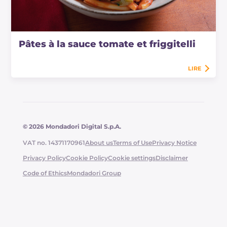
Pâtes à la sauce tomate et friggitelli
LIRE
© 2026 Mondadori Digital S.p.A.
VAT no. 14371170961
About us
Terms of Use
Privacy Notice
Privacy Policy
Cookie Policy
Cookie settings
Disclaimer
Code of Ethics
Mondadori Group