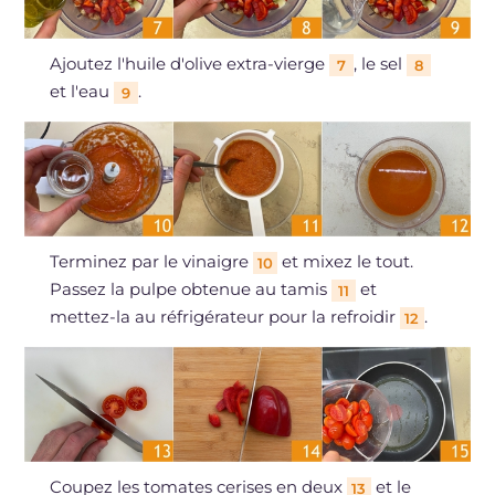
Ajoutez l'huile d'olive extra-vierge
, le sel
7
8
et l'eau
.
9
Terminez par le vinaigre
et mixez le tout.
10
Passez la pulpe obtenue au tamis
et
11
mettez-la au réfrigérateur pour la refroidir
.
12
Coupez les tomates cerises en deux
et le
13