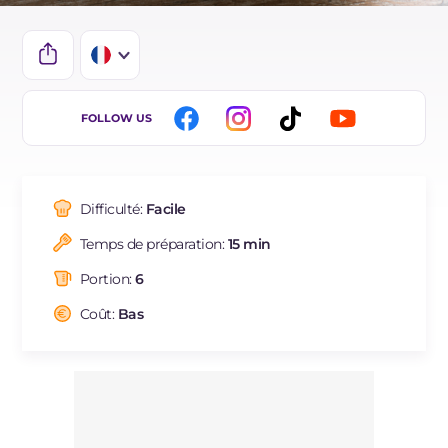
IT
FOLLOW US
EN
DE
Difficulté:
Facile
ES
Temps de préparation:
15 min
NL
Portion:
6
BR
Coût:
Bas