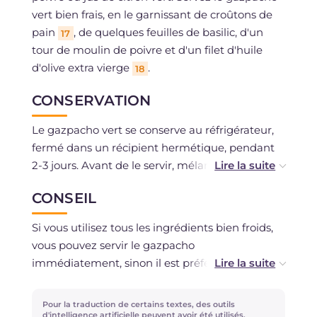
vert bien frais, en le garnissant de croûtons de
pain
, de quelques feuilles de basilic, d'un
17
tour de moulin de poivre et d'un filet d'huile
d'olive extra vierge
.
18
CONSERVATION
Le gazpacho vert se conserve au réfrigérateur,
fermé dans un récipient hermétique, pendant
2-3 jours. Avant de le servir, mélangez-le bien,
car pendant le repos il peut se séparer
CONSEIL
légèrement. Nous déconseillons la congélation.
Si vous utilisez tous les ingrédients bien froids,
vous pouvez servir le gazpacho
immédiatement, sinon il est préférable de le
conserver au réfrigérateur pendant une ou deux
heures avant de le servir.
Pour la traduction de certains textes, des outils
d'intelligence artificielle peuvent avoir été utilisés.