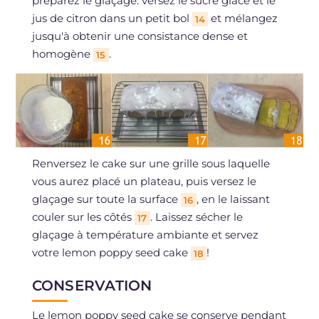
préparez le glaçage: versez le sucre glace et le
jus de citron dans un petit bol
et mélangez
14
jusqu'à obtenir une consistance dense et
homogène
.
15
Renversez le cake sur une grille sous laquelle
vous aurez placé un plateau, puis versez le
glaçage sur toute la surface
, en le laissant
16
couler sur les côtés
. Laissez sécher le
17
glaçage à température ambiante et servez
votre lemon poppy seed cake
!
18
CONSERVATION
Le lemon poppy seed cake se conserve pendant