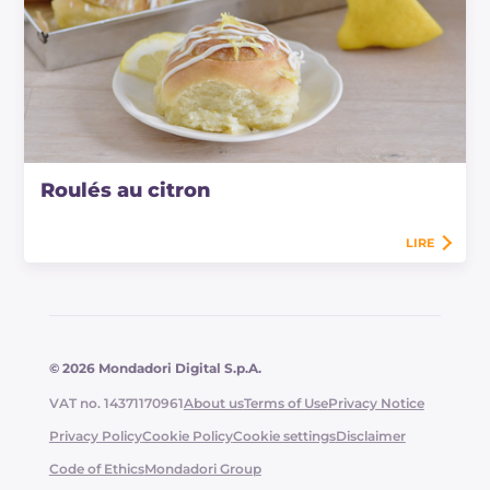
Roulés au citron
LIRE
© 2026 Mondadori Digital S.p.A.
VAT no. 14371170961
About us
Terms of Use
Privacy Notice
Privacy Policy
Cookie Policy
Cookie settings
Disclaimer
Code of Ethics
Mondadori Group