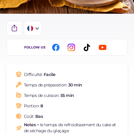
IT
FOLLOW US
EN
DE
Difficulté:
Facile
ES
Temps de préparation:
30 min
BR
Temps de cuisson:
55 min
NL
Portion:
8
Coût:
Bas
Notes
+ le temps de refroidissement du cake et
de séchage du glaçage