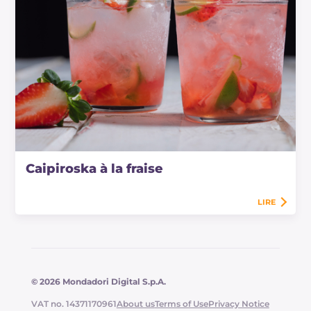
Caipiroska à la fraise
LIRE
© 2026 Mondadori Digital S.p.A.
VAT no. 14371170961
About us
Terms of Use
Privacy Notice