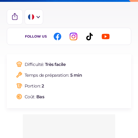
IT
FOLLOW US
EN
ES
Difficulté:
Très facile
DE
Temps de préparation:
5 min
BR
Portion:
2
NL
Coût:
Bas