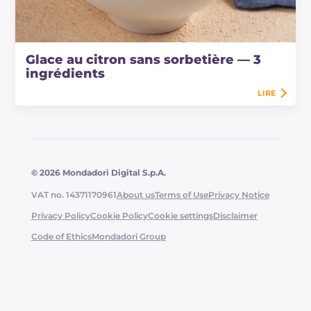
Glace au citron sans sorbetière — 3
ingrédients
LIRE
© 2026 Mondadori Digital S.p.A.
VAT no. 14371170961
About us
Terms of Use
Privacy Notice
Privacy Policy
Cookie Policy
Cookie settings
Disclaimer
Code of Ethics
Mondadori Group