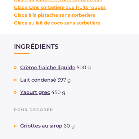
Glace sans sorbetière aux fruits rouges
Glace à la pistache sans sorbetière
Glace au lait de coco sans sorbetière
INGRÉDIENTS
Crème fraîche liquide
500 g
Lait condensé
397 g
Yaourt grec
450 g
POUR DÉCORER
Griottes au sirop
60 g