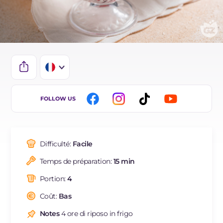
IT
FOLLOW US
EN
DE
Difficulté:
Facile
ES
Temps de préparation:
15 min
NL
Portion:
4
BR
Coût:
Bas
Notes
4 ore di riposo in frigo