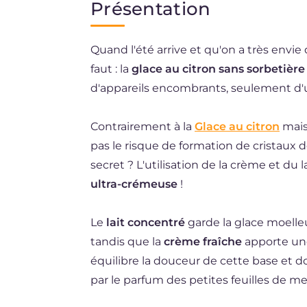
Présentation
EN
Quand l'été arrive et qu'on a très envie 
DE
faut : la
glace au citron sans sorbetière
ES
d'appareils encombrants, seulement d'un
NL
Contrairement à la
Glace au citron
maiso
BR
pas le risque de formation de cristaux 
secret ? L'utilisation de la crème et du
ultra-crémeuse
!
Le
lait concentré
garde la glace moell
tandis que la
crème fraîche
apporte un
équilibre la douceur de cette base et d
par le parfum des petites feuilles de me