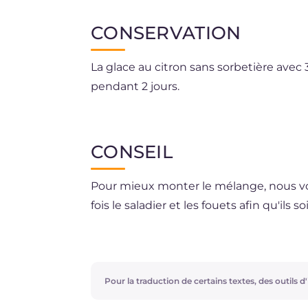
CONSERVATION
La glace au citron sans sorbetière avec 
pendant 2 jours.
Ne peut pas être congelée.
CONSEIL
Pour mieux monter le mélange, nous vou
fois le saladier et les fouets afin qu'ils s
Choisissez des citrons biologiques de qu
Pour les journées les plus chaudes, ess
Pour la traduction de certains textes, des outils d'i
sorbetière
et de la
Granité au citron sa