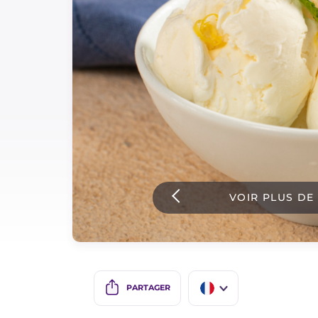
Sauces
Dernieres recettes
IT Website
Facebook
Instagram
VOIR PLUS DE
TikTok
YouTube
PARTAGER
IT