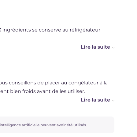
3 ingrédients se conserve au réfrigérateur
s conseillons de placer au congélateur à la
oient bien froids avant de les utiliser.
alité pour un goût et un parfum irrésistibles.
ayez aussi la recette du
ntelligence artificielle peuvent avoir été utilisés.
Sorbet au citron sans
ns sorbetière
!