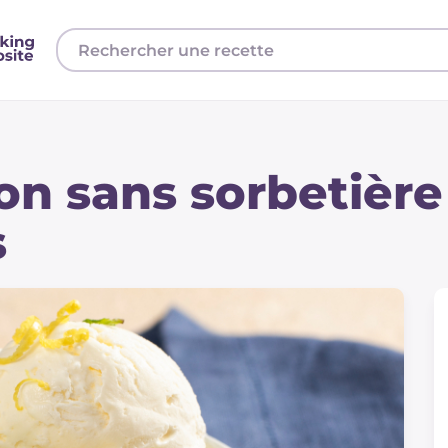
ron sans sorbetièr
s