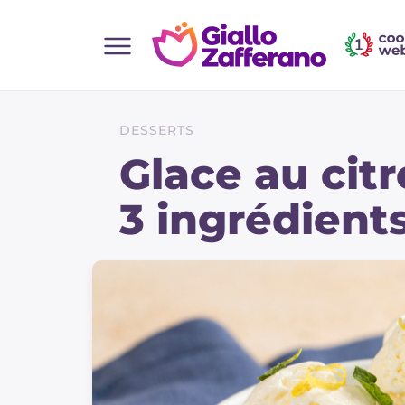
Home
Toutes les recettes
DESSERTS
Aperitifs
Glace au cit
Salades
3 ingrédient
Plats principaux
Boissons et rafraîchissements
Desserts
Accompagnement
Pizzas et focaccia
Gateaux et patisserie