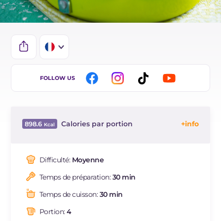
IT
FOLLOW US
EN
DE
Calories par portion
898.6
ES
Énergie
Kcal
898.6
BR
Glucides
g
41
Difficulté:
Moyenne
NL
Dont sucres
g
9
Temps de préparation:
30 min
Protéine
g
41.4
Graisses
g
63.2
Temps de cuisson:
30 min
dont acides gras saturés
g
36.8
Portion:
4
Fibre
g
319