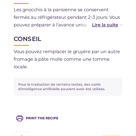
Les gnocchis à la parisienne se conservent
fermés au réfrigérateur pendant 2-3 jours. Vous
pouvez préparer à l'avance uniquement les
plats à gratin et les conserver au réfrigérateur
CONSEIL
pour les gratiner juste avant de les servir.
Vous pouvez remplacer le gruyère par un autre
fromage à pâte molle comme une tomme
locale.
Pour la traduction de certains textes, des outils
d'intelligence artificielle peuvent avoir été utilisés.
PRINT THE RECIPE