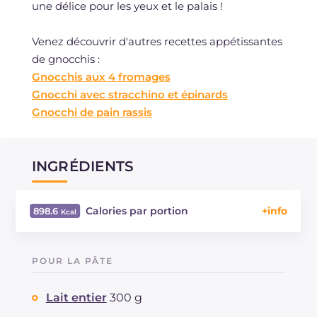
une délice pour les yeux et le palais !
Venez découvrir d'autres recettes appétissantes
de gnocchis :
Gnocchis aux 4 fromages
Gnocchi avec stracchino et épinards
Gnocchi de pain rassis
INGRÉDIENTS
Calories par portion
898.6
Énergie
Kcal
898.6
Glucides
g
41
POUR LA PÂTE
Dont sucres
g
9
Protéine
g
41.4
Lait entier
300 g
Graisses
g
63.2