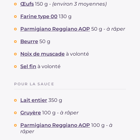
dont acides gras saturés
Œufs
150 g -
(environ 3 moyennes)
g
36.8
Fibre
g
319
Farine type 00
130 g
Cholestérol
mg
1.2
Sodium
mg
761.5
Parmigiano Reggiano AOP
50 g -
à râper
Beurre
50 g
Noix de muscade
à volonté
Sel fin
à volonté
POUR LA SAUCE
Lait entier
350 g
Gruyère
100 g -
à râper
Parmigiano Reggiano AOP
100 g -
à
râper