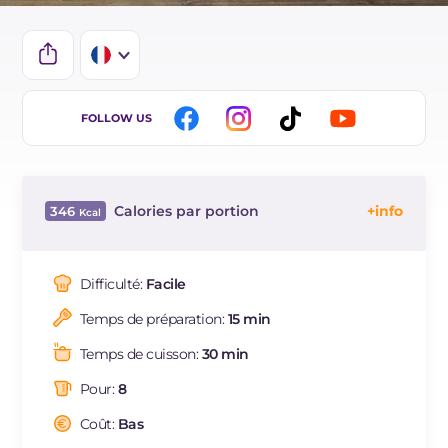
IT
FOLLOW US
EN
DE
Calories par portion
346
ES
Énergie
Kcal
346
BR
Glucides
g
45.2
Difficulté:
Facile
NL
Dont sucres
g
21.5
Temps de préparation:
15 min
Protéine
g
4.1
Graisses
g
16.5
Temps de cuisson:
30 min
dont acides gras saturés
g
9.41
Pour:
8
Fibre
g
1.2
Cholestérol
Coût:
Bas
mg
80