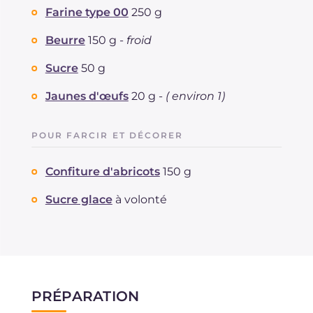
Protéine
g
4.1
Farine type 00
250 g
Graisses
g
16.5
dont acides gras saturés
Beurre
150 g -
froid
g
9.41
Fibre
g
1.2
Sucre
50 g
Cholestérol
mg
80
Sodium
mg
5
Jaunes d'œufs
20 g -
( environ 1)
POUR FARCIR ET DÉCORER
Confiture d'abricots
150 g
Sucre glace
à volonté
PRÉPARATION