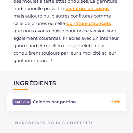
des moules à tartelettes ondulées. La garniture
traditionnelle prévoit la
confiture de coings
,
mais aujourd'hui d'autres confitures comme
celle de prunes ou celle
Confiture d'abricots
que nous avons choisie pour notre version sont
également courantes. Friables avec un intérieur
gourmand et moelleux, les gobeletti nous
conquièrent toujours par leur simplicité et leur
goût intemporel !
INGRÉDIENTS
Calories par portion
346
Énergie
Kcal
346
Glucides
g
45.2
INGRÉDIENTS POUR 8 GOBELETTI
Dont sucres
g
21.5