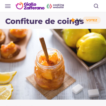
Confiture de coings
3,6