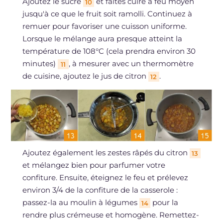
Ajoutez le sucre
et faites cuire à feu moyen
10
jusqu'à ce que le fruit soit ramolli. Continuez à
remuer pour favoriser une cuisson uniforme.
Lorsque le mélange aura presque atteint la
température de 108°C (cela prendra environ 30
minutes)
, à mesurer avec un thermomètre
11
de cuisine, ajoutez le jus de citron
.
12
Ajoutez également les zestes râpés du citron
13
et mélangez bien pour parfumer votre
confiture. Ensuite, éteignez le feu et prélevez
environ 3/4 de la confiture de la casserole :
passez-la au moulin à légumes
pour la
14
rendre plus crémeuse et homogène. Remettez-