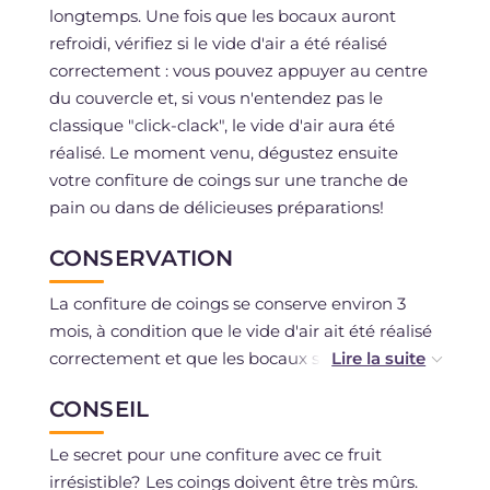
longtemps. Une fois que les bocaux auront
refroidi, vérifiez si le vide d'air a été réalisé
correctement : vous pouvez appuyer au centre
du couvercle et, si vous n'entendez pas le
classique "click-clack", le vide d'air aura été
réalisé. Le moment venu, dégustez ensuite
votre confiture de coings sur une tranche de
pain ou dans de délicieuses préparations!
CONSERVATION
La confiture de coings se conserve environ 3
mois, à condition que le vide d'air ait été réalisé
correctement et que les bocaux soient
conservés dans un endroit frais et sec, à l'abri
CONSEIL
des sources de lumière et de chaleur. Il est
conseillé d'attendre au moins 2-3 semaines
Le secret pour une confiture avec ce fruit
avant de consommer la confiture. Une fois
irrésistible? Les coings doivent être très mûrs.