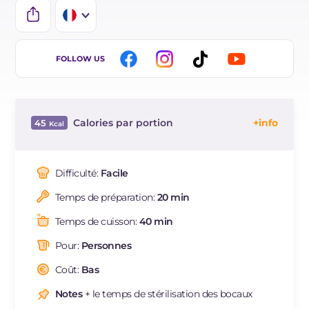
IT
FOLLOW US
EN
DE
Calories par portion
45
ES
Énergie
Kcal
45
BR
Glucides
g
11.2
Difficulté:
Facile
NL
Dont sucres
g
11.2
Temps de préparation:
20 min
dont acides gras saturés
g
0.01
Fibre
g
0.4
Temps de cuisson:
40 min
Pour:
Personnes
Coût:
Bas
Notes
+ le temps de stérilisation des bocaux