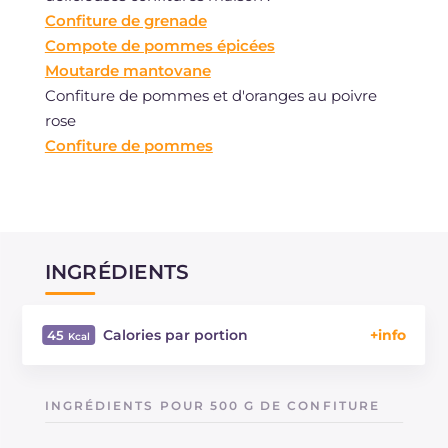
Confiture de grenade
Compote de pommes épicées
Moutarde mantovane
Confiture de pommes et d'oranges au poivre
rose
Confiture de pommes
INGRÉDIENTS
Calories par portion
45
Énergie
Kcal
45
Glucides
g
11.2
INGRÉDIENTS POUR 500 G DE CONFITURE
Dont sucres
g
11.2
dont acides gras saturés
g
0.01