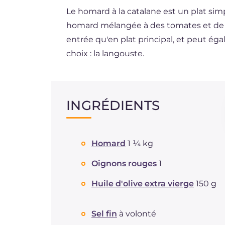
Le homard à la catalane est un plat si
ES
homard mélangée à des tomates et de l'o
DE
entrée qu'en plat principal, et peut ég
BR
choix : la langouste.
NL
INGRÉDIENTS
Homard
1 ¼ kg
Oignons rouges
1
Huile d'olive extra vierge
150 g
Sel fin
à volonté