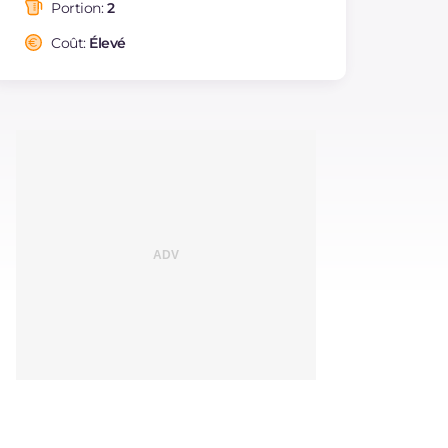
saturés
Portion:
2
Fibre
g
2
Coût:
Élevé
Cholestérol
mg
183
Sodium
mg
1157