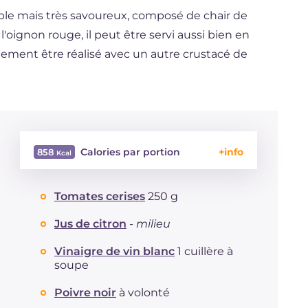
mple mais très savoureux, composé de chair de
ignon rouge, il peut être servi aussi bien en
alement être réalisé avec un autre crustacé de
Calories par portion
858
Énergie
Kcal
858
Tomates cerises
250 g
Glucides
g
7.9
Dont sucres
g
7.9
Jus de citron
-
milieu
Protéine
g
38.3
Graisses
Vinaigre de vin blanc
1 cuillère à
g
74.8
soupe
dont acides gras saturés
g
10.8
Fibre
g
2
Poivre noir
à volonté
Cholestérol
mg
183