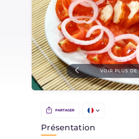
Sauces
Dernieres recettes
IT Website
VOIR PLUS DE
Facebook
Instagram
TikTok
YouTube
PARTAGER
IT
Présentation
EN