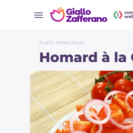
Home
Toutes les recettes
PLATS PRINCIPAUX
Aperitifs
Homard à la 
Salades
Plats principaux
Boissons et rafraîchissements
Desserts
Accompagnement
Pizzas et focaccia
Gateaux et patisserie