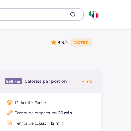
3,3
/5
Calories par portion
858
Énergie
Kcal
858
Glucides
g
7.9
Difficulté:
Facile
Dont sucres
g
7.9
Temps de préparation:
20 min
Protéine
g
38.3
Graisses
g
74.8
Temps de cuisson:
12 min
dont acides gras
g
10.8