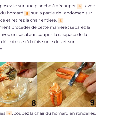
éposez-le sur une planche à découper
; avec
4
ce du homard
sur la partie de l'abdomen sur
5
e et retirez la chair entière.
6
ement procéder de cette manière : séparez la
avec un sécateur, coupez la carapace de la
licatesse (à la fois sur le dos et sur
e.
ties
, coupez la chair du homard en rondelles,
7