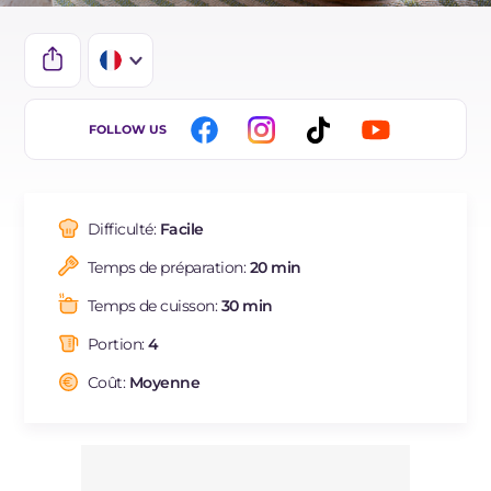
IT
FOLLOW US
EN
ES
Difficulté:
Facile
BR
Temps de préparation:
20 min
DE
Temps de cuisson:
30 min
NL
Portion:
4
Coût:
Moyenne