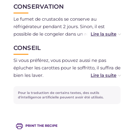
CONSERVATION
Le fumet de crustacés se conserve au
réfrigérateur pendant 2 jours. Sinon, il est
possible de le congeler dans un récipient
hermétique, ou dans un pot en verre, pour
CONSEIL
l'avoir toujours prêt.
Si vous préférez, vous pouvez aussi ne pas
éplucher les carottes pour le soffritto, il suffira de
bien les laver.
Le fumet peut être fait avec une seule sorte de
Pour la traduction de certains textes, des outils
crustacés, ou choisir des types différents de ceux
d'intelligence artificielle peuvent avoir été utilisés.
que nous avons proposés, même le homard est
bon !
PRINT THE RECIPE
Le rapport entre les carapaces et l'eau est de 1:1.