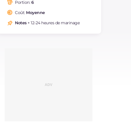
saturés
Portion:
6
Fibre
g
3.2
Coût:
Moyenne
Cholestérol
mg
78
Notes
+ 12-24 heures de marinage
Sodium
mg
467