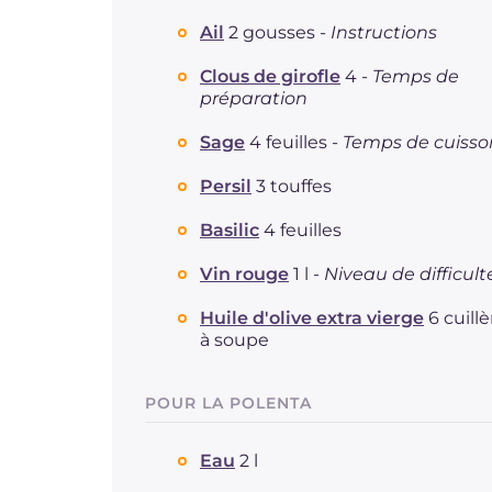
Ail
2 gousses -
Instructions
Clous de girofle
4 -
Temps de
préparation
Sage
4 feuilles -
Temps de cuisso
Persil
3 touffes
Basilic
4 feuilles
Vin rouge
1 l -
Niveau de difficult
Huile d'olive extra vierge
6 cuill
à soupe
POUR LA POLENTA
Eau
2 l