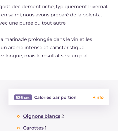
u goût décidément riche, typiquement hivernal.
en salmì, nous avons préparé de la polenta,
avec une purée ou tout autre
 la marinade prolongée dans le vin et les
 un arôme intense et caractéristique.
ez longue, mais le résultat sera un plat
Calories par portion
526
Énergie
Kcal
526
Oignons blancs
2
Glucides
g
43
Dont sucres
g
5.9
Carottes
1