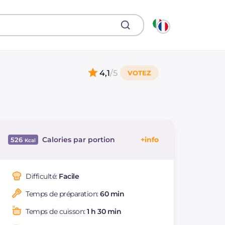
4,1
/5
Calories par portion
526
Énergie
Kcal
526
Glucides
g
43
Difficulté:
Facile
Dont sucres
g
5.9
Temps de préparation:
60 min
Protéine
g
35.3
Graisses
g
17.5
Temps de cuisson:
1 h 30 min
dont acides gras
g
4.2