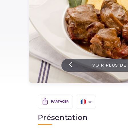
Sauces
Dernieres recettes
IT Website
VOIR PLUS DE
Facebook
Instagram
TikTok
YouTube
PARTAGER
IT
Présentation
EN