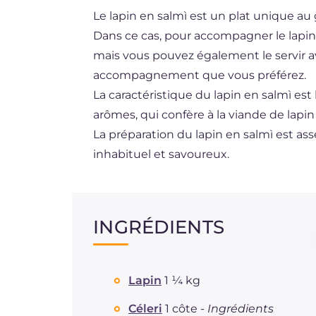
Le lapin en salmì est un plat unique a
DE
Dans ce cas, pour accompagner le lapin 
ES
mais vous pouvez également le servir 
BR
accompagnement que vous préférez.
La caractéristique du lapin en salmì est
NL
arômes, qui confère à la viande de lapin
La préparation du lapin en salmì est ass
inhabituel et savoureux.
INGRÉDIENTS
Lapin
1 ¼ kg
Céleri
1 côte -
Ingrédients