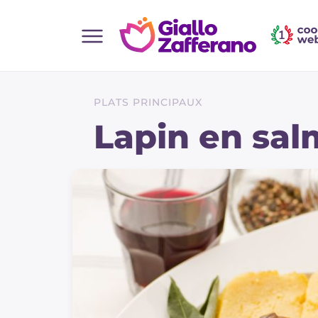
Home
Toutes les recettes
PLATS PRINCIPAUX
Aperitifs
Lapin en sal
Salades
Plats principaux
Boissons et rafraîchissements
Desserts
Accompagnement
Pizzas et focaccia
Gateaux et patisserie