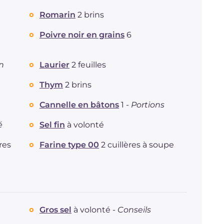
Protéine
g
35.3
Graisses
Romarin
2 brins
g
17.5
dont acides gras saturés
g
4.2
Poivre noir en grains
6
Fibre
g
3.2
Cholestérol
mg
78
n
Laurier
2 feuilles
Sodium
mg
467
Thym
2 brins
Cannelle en bâtons
1 -
Portions
é
Sel fin
à volonté
ères
Farine type 00
2 cuillères à soupe
Gros sel
à volonté -
Conseils