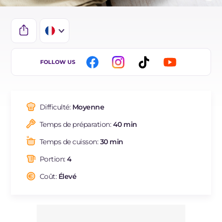
IT
FOLLOW US
EN
ES
Difficulté:
Moyenne
DE
Temps de préparation:
40 min
BR
Temps de cuisson:
30 min
NL
Portion:
4
Coût:
Élevé