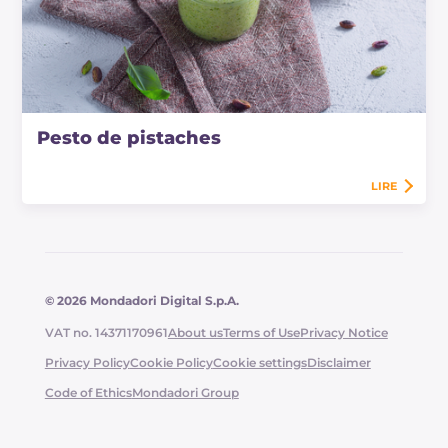
Pesto de pistaches
LIRE
© 2026 Mondadori Digital S.p.A.
VAT no. 14371170961
About us
Terms of Use
Privacy Notice
Privacy Policy
Cookie Policy
Cookie settings
Disclaimer
Code of Ethics
Mondadori Group