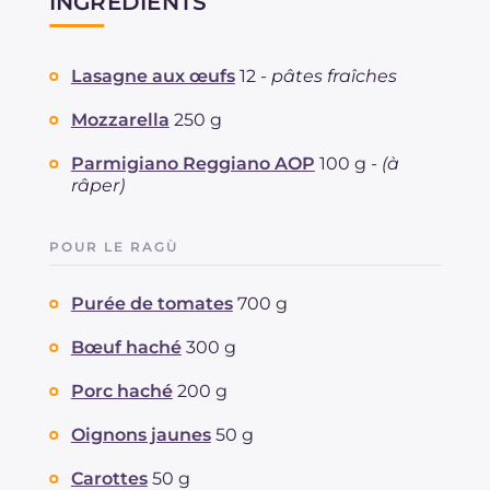
INGRÉDIENTS
Lasagne aux œufs
12 -
pâtes fraîches
Mozzarella
250 g
Parmigiano Reggiano AOP
100 g -
(à
râper)
POUR LE RAGÙ
Purée de tomates
700 g
Bœuf haché
300 g
Porc haché
200 g
Oignons jaunes
50 g
Carottes
50 g