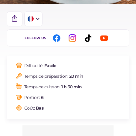
IT
FOLLOW US
EN
DE
Difficulté:
Facile
ES
Temps de préparation:
20 min
BR
Temps de cuisson:
1 h 30 min
NL
Portion:
6
Coût:
Bas