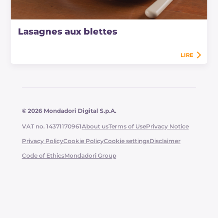
Lasagnes aux blettes
LIRE
© 2026 Mondadori Digital S.p.A.
VAT no. 14371170961
About us
Terms of Use
Privacy Notice
Privacy Policy
Cookie Policy
Cookie settings
Disclaimer
Code of Ethics
Mondadori Group