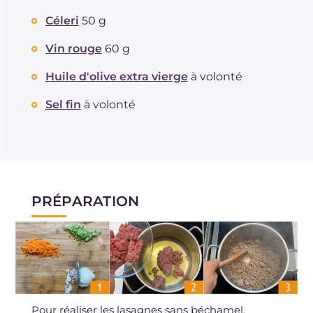
Céleri
50 g
Vin rouge
60 g
Huile d'olive extra vierge
à volonté
Sel fin
à volonté
PRÉPARATION
Pour réaliser les lasagnes sans béchamel,