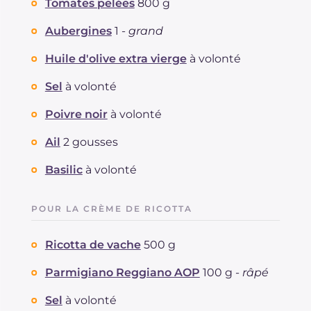
Tomates pelées
800 g
Aubergines
1 -
grand
Huile d'olive extra vierge
à volonté
Sel
à volonté
Poivre noir
à volonté
Ail
2 gousses
Basilic
à volonté
POUR LA CRÈME DE RICOTTA
Ricotta de vache
500 g
Parmigiano Reggiano AOP
100 g -
râpé
Sel
à volonté