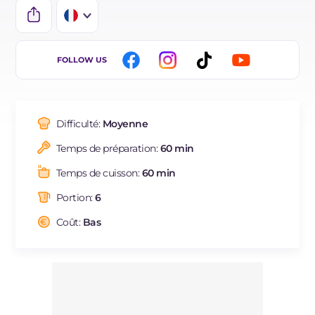
IT
FOLLOW US
EN
DE
Difficulté:
Moyenne
ES
Temps de préparation:
60 min
BR
Temps de cuisson:
60 min
NL
Portion:
6
Coût:
Bas