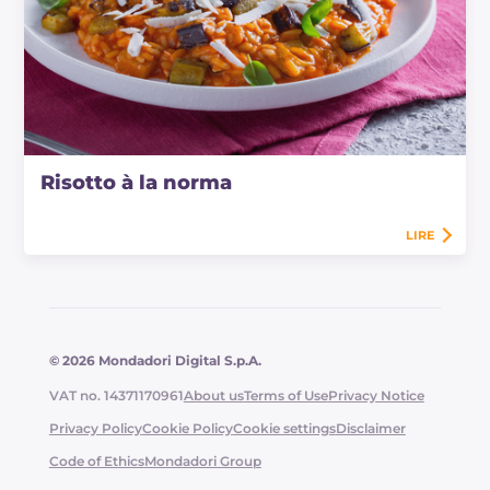
Risotto à la norma
LIRE
© 2026 Mondadori Digital S.p.A.
VAT no. 14371170961
About us
Terms of Use
Privacy Notice
Privacy Policy
Cookie Policy
Cookie settings
Disclaimer
Code of Ethics
Mondadori Group