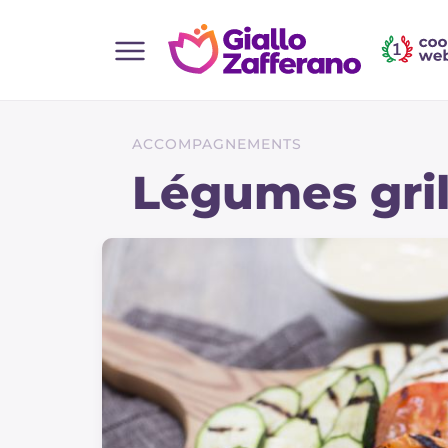
Home
Toutes les recettes
ACCOMPAGNEMENTS
Aperitifs
Légumes gril
Salades
Plats principaux
Boissons et rafraîchissements
Desserts
Accompagnement
Pizzas et focaccia
Gateaux et patisserie