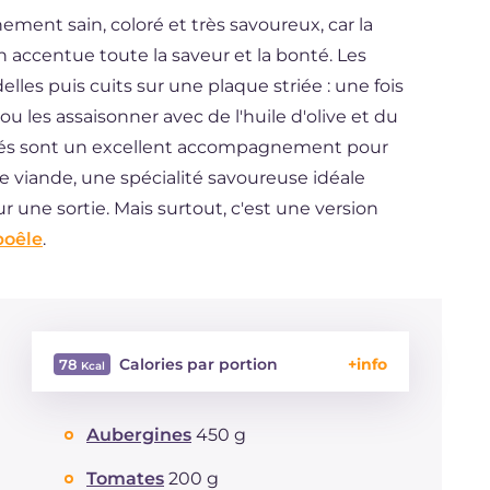
ment sain, coloré et très savoureux, car la
n accentue toute la saveur et la bonté. Les
les puis cuits sur une plaque striée : une fois
u les assaisonner avec de l'huile d'olive et du
rillés sont un excellent accompagnement pour
 viande, une spécialité savoureuse idéale
une sortie. Mais surtout, c'est une version
poêle
.
Calories par portion
78
Énergie
Kcal
78
Aubergines
450 g
Glucides
g
13.6
Dont sucres
g
13.3
Tomates
200 g