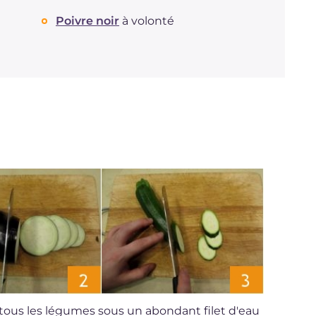
Protéine
g
4.1
Graisses
Poivre noir
à volonté
g
0.8
dont acides gras saturés
g
0.12
Fibre
g
5.6
Sodium
mg
375
z tous les légumes sous un abondant filet d'eau