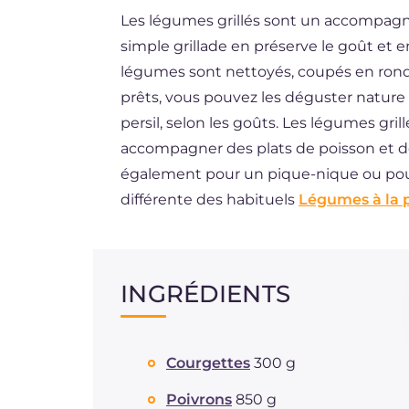
Les légumes grillés sont un accompagne
ES
simple grillade en préserve le goût et e
DE
légumes sont nettoyés, coupés en rondel
BR
prêts, vous pouvez les déguster nature o
persil, selon les goûts. Les légumes g
NL
accompagner des plats de poisson et de
également pour un pique-nique ou pour 
différente des habituels
Légumes à la 
INGRÉDIENTS
Courgettes
300 g
Poivrons
850 g