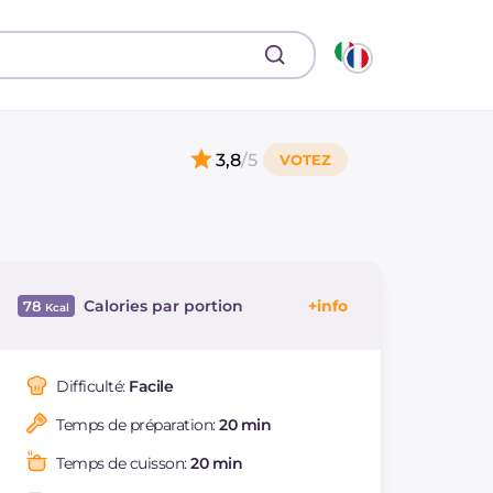
3,8
/5
Calories par portion
78
Énergie
Kcal
78
Glucides
g
13.6
Difficulté:
Facile
Dont sucres
g
13.3
Temps de préparation:
20 min
Protéine
g
4.1
Graisses
g
0.8
Temps de cuisson:
20 min
dont acides gras
g
0.12