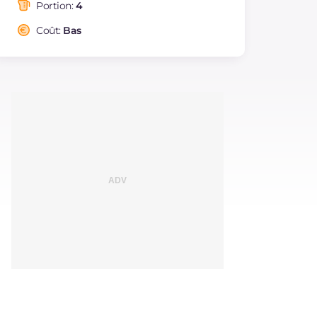
saturés
Portion:
4
Fibre
g
5.6
Coût:
Bas
Sodium
mg
375