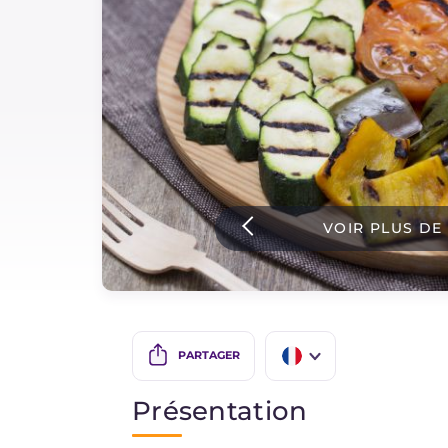
Sauces
Dernieres recettes
IT Website
VOIR PLUS DE
Facebook
Instagram
TikTok
YouTube
PARTAGER
IT
Présentation
EN