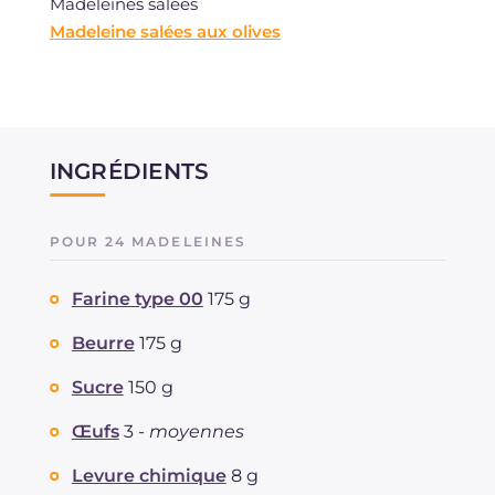
Madeleines salées
Madeleine salées aux olives
INGRÉDIENTS
POUR 24 MADELEINES
Farine type 00
175 g
Beurre
175 g
Sucre
150 g
Œufs
3 -
moyennes
Levure chimique
8 g