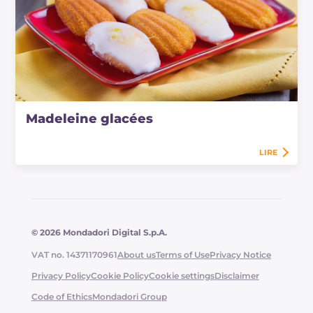
Madeleine glacées
LIRE
© 2026 Mondadori Digital S.p.A.
VAT no. 14371170961
About us
Terms of Use
Privacy Notice
Privacy Policy
Cookie Policy
Cookie settings
Disclaimer
Code of Ethics
Mondadori Group