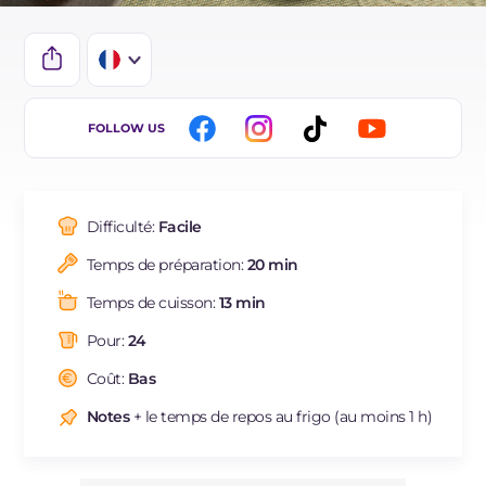
IT
FOLLOW US
EN
ES
Difficulté:
Facile
DE
Temps de préparation:
20 min
BR
Temps de cuisson:
13 min
NL
Pour:
24
Coût:
Bas
Notes
+ le temps de repos au frigo (au moins 1 h)