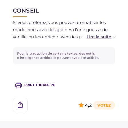
CONSEIL
Vous pouvez les congeler après la cuisson.
Si vous préférez, vous pouvez aromatiser les
madeleines avec les graines d'une gousse de
vanille, ou les enrichir avec des pépites de
chocolat. Pour une version au cacao, il suffira de
remplacer 20 g de farine par la même quantité
Pour la traduction de certains textes, des outils
de cacao en poudre !
d'intelligence artificielle peuvent avoir été utilisés.
PRINT THE RECIPE
4,2