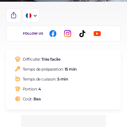
IT
FOLLOW US
EN
ES
Difficulté:
Très facile
DE
Temps de préparation:
15 min
BR
Temps de cuisson:
5 min
NL
Portion:
4
Coût:
Bas