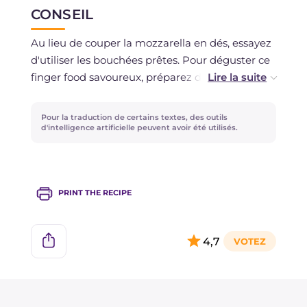
CONSEIL
Au lieu de couper la mozzarella en dés, essayez
d'utiliser les bouchées prêtes. Pour déguster ce
finger food savoureux, préparez de petits cônes
en papier paille, celui utilisé pour les fritures,
remplissez chacun d'eux avec 3-4 petites
Pour la traduction de certains textes, des outils
mozzarellas et décorez avec des branches de
d'intelligence artificielle peuvent avoir été utilisés.
romarin, ils seront parfaits pour vos apéritifs à la
maison !
PRINT THE RECIPE
4,7