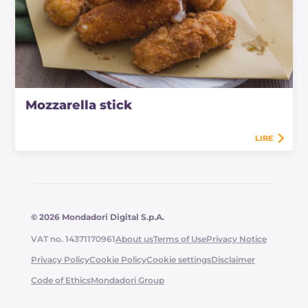
Mozzarella stick
LIRE
© 2026 Mondadori Digital S.p.A.
VAT no. 14371170961
About us
Terms of Use
Privacy Notice
Privacy Policy
Cookie Policy
Cookie settings
Disclaimer
Code of Ethics
Mondadori Group