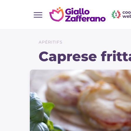
Home
Toutes les recettes
APÉRITIFS
Aperitifs
Caprese fritt
Salades
Plats principaux
Boissons et rafraîchissements
Desserts
Accompagnement
Pizzas et focaccia
Gateaux et patisserie