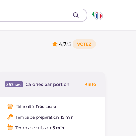
4,7
/5
Calories par portion
352
Énergie
Kcal
352
Glucides
g
8.5
Difficulté:
Très facile
Dont sucres
g
4.2
Temps de préparation:
15 min
Protéine
g
12.2
Graisses
g
29.9
Temps de cuisson:
5 min
dont acides gras
g
9.91