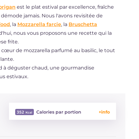
origan
est le plat estival par excellence, fraîche
 démode jamais. Nous l'avons revisitée de
food
, la
Mozzarella farcie
, la
Bruschetta
d'hui, nous vous proposons une recette qui la
se frite.
œur de mozzarella parfumé au basilic, le tout
lante.
food à déguster chaud, une gourmandise
us estivaux.
Calories par portion
352
Énergie
Kcal
352
Glucides
g
8.5