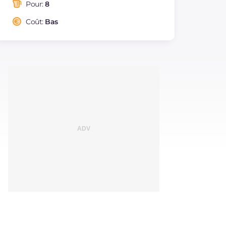
saturés
Pour:
8
Fibre
g
1.2
Coût:
Bas
Cholestérol
mg
50
Sodium
mg
367