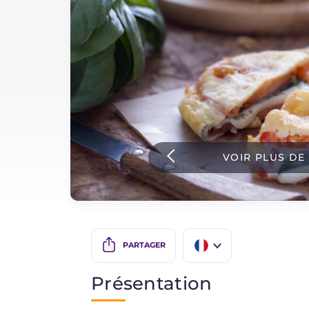
Sauces
Dernieres recettes
IT Website
VOIR PLUS DE
Facebook
Instagram
TikTok
YouTube
PARTAGER
IT
Présentation
EN