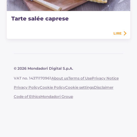
Tarte salée caprese
LIRE
© 2026 Mondadori Digital S.p.A.
VAT no. 14371170961
About us
Terms of Use
Privacy Notice
Privacy Policy
Cookie Policy
Cookie settings
Disclaimer
Code of Ethics
Mondadori Group