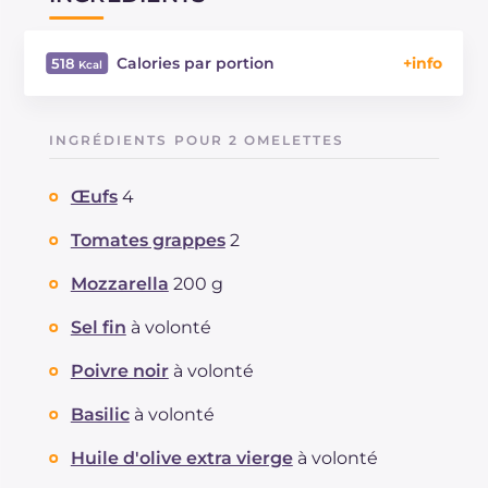
Calories par portion
518
Énergie
Kcal
518
Glucides
g
6
INGRÉDIENTS POUR 2 OMELETTES
Dont sucres
g
6
Protéine
g
34.6
Œufs
4
Graisses
g
39.5
dont acides gras saturés
Tomates grappes
2
g
16.44
Fibre
g
2.6
Mozzarella
200 g
Cholestérol
mg
454
Sodium
mg
1339
Sel fin
à volonté
Poivre noir
à volonté
Basilic
à volonté
Huile d'olive extra vierge
à volonté