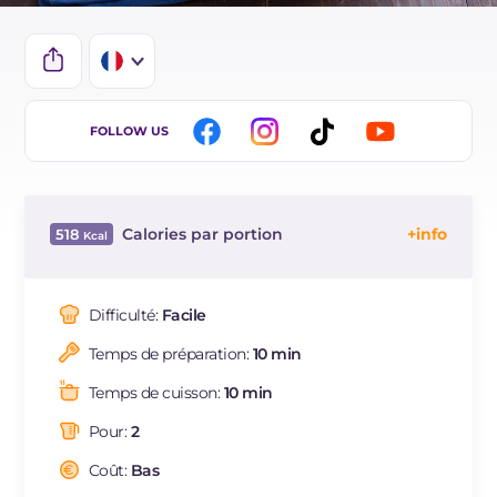
IT
FOLLOW US
EN
ES
Calories par portion
518
DE
Énergie
Kcal
518
BR
Glucides
g
6
Difficulté:
Facile
NL
Dont sucres
g
6
Temps de préparation:
10 min
Protéine
g
34.6
Graisses
g
39.5
Temps de cuisson:
10 min
dont acides gras saturés
g
16.44
Pour:
2
Fibre
g
2.6
Cholestérol
Coût:
Bas
mg
454