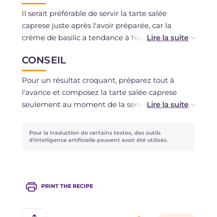
Il serait préférable de servir la tarte salée
caprese juste après l'avoir préparée, car la
crème de basilic a tendance à humidifier la
base, et elle pourrait ne pas rester croquante. La
CONSEIL
seule pâte brisée, toujours enveloppée dans le
film alimentaire, peut être conservée au
Pour un résultat croquant, préparez tout à
réfrigérateur jusqu'à 2 jours, sinon elle peut être
l'avance et composez la tarte salée caprese
congelée pour un maximum d'un mois.
seulement au moment de la servir ! Essayez
aussi la version avec la mozzarella de bufflonne
ou avec les tomates cœur de bœuf !
Pour la traduction de certains textes, des outils
d'intelligence artificielle peuvent avoir été utilisés.
PRINT THE RECIPE