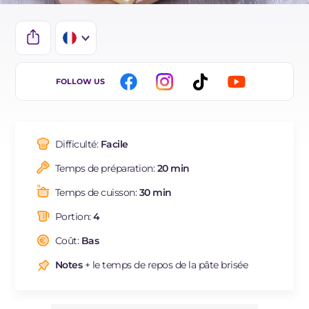
IT
FOLLOW US
EN
BR
Difficulté:
Facile
ES
Temps de préparation:
20 min
DE
Temps de cuisson:
30 min
NL
Portion:
4
Coût:
Bas
Notes
+ le temps de repos de la pâte brisée