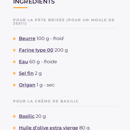
INGRÉDIENTS
POUR LA PÂTE BRISÉE (POUR UN MOULE DE
35X11)
Beurre
100 g -
froid
Farine type 00
200 g
Eau
60 g -
froide
Sel fin
2 g
Origan
1 g -
sec
POUR LA CRÈME DE BASILIC
Basilic
20 g
Huile d'olive extra vierge
80 g