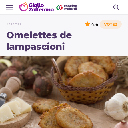
4,6
APÉRITIFS
Omelettes de
lampascioni