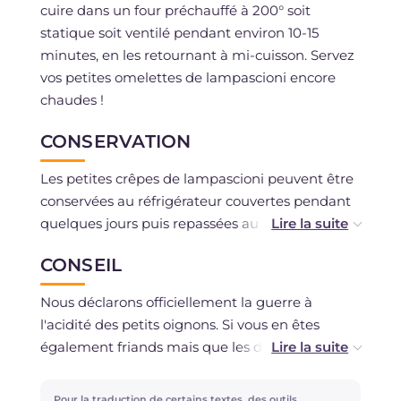
cuire dans un four préchauffé à 200° soit
statique soit ventilé pendant environ 10-15
minutes, en les retournant à mi-cuisson. Servez
vos petites omelettes de lampascioni encore
chaudes !
CONSERVATION
Les petites crêpes de lampascioni peuvent être
conservées au réfrigérateur couvertes pendant
quelques jours puis repassées au four pendant
quelques minutes.
CONSEIL
Nous déconseillons de congeler les petites
omelettes mais si vous le souhaitez, vous
Nous déclarons officiellement la guerre à
pouvez congeler les lampascioni : après le
l'acidité des petits oignons. Si vous en êtes
trempage, faites-les cuire dans de l'eau
également friands mais que les digérer est une
bouillante pendant 30 minutes, en les gardant
tâche difficile, suivez ce truc : laissez les
intacts et pas trop mous. Laissez-les refroidir
lampascioni tremper dans de l'eau froide
Pour la traduction de certains textes, des outils