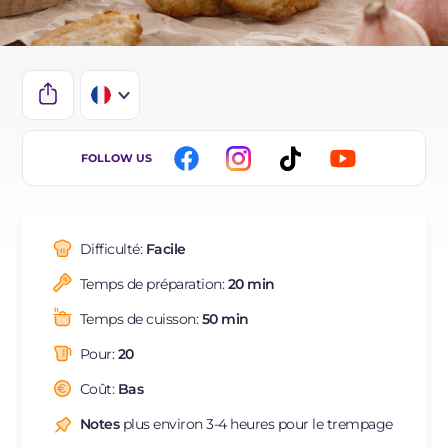
IT
FOLLOW US
EN
DE
Difficulté:
Facile
ES
Temps de préparation:
20 min
BR
Temps de cuisson:
50 min
NL
Pour:
20
Coût:
Bas
Notes
plus environ 3-4 heures pour le trempage