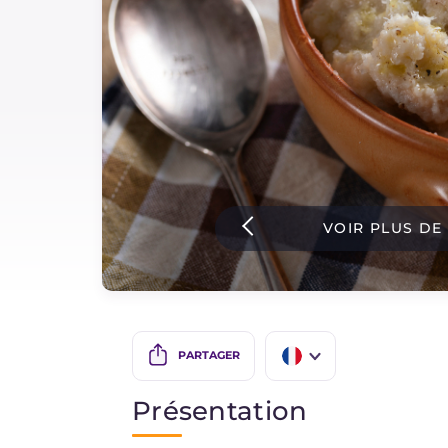
Sauces
Dernieres recettes
IT Website
VOIR PLUS DE
Facebook
Instagram
TikTok
YouTube
PARTAGER
IT
Présentation
EN