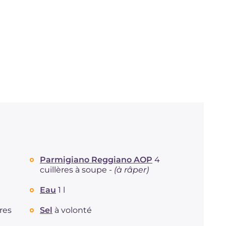
Parmigiano Reggiano AOP
4
cuillères à soupe -
(à râper)
Eau
1 l
ères
Sel
à volonté