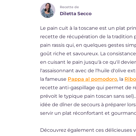
Recette de
DE
Diletta Secco
ES
Le pain cuit à la toscane est un plat pr
BR
recette de récupération de la tradition pa
NL
pain rassis qui, en quelques gestes sim
goût riche et savoureux. La consistanc
en cuisant le pain jusqu'à ce qu'il dev
l'assaisonnant avec de l'huile d'olive e
la fameuse
Pappa al pomodoro
, la
Ribo
recette anti-gaspillage qui permet de ré
prévoit le typique pain toscan sans sel)
idée de dîner de secours à préparer l
servir un plat réconfortant et gourmand
Découvrez également ces délicieuses var