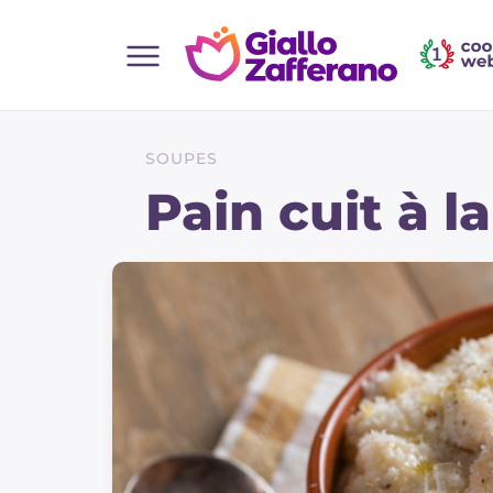
Home
Toutes les recettes
SOUPES
Aperitifs
Pain cuit à l
Salades
Plats principaux
Boissons et rafraîchissements
Desserts
Accompagnement
Pizzas et focaccia
Gateaux et patisserie