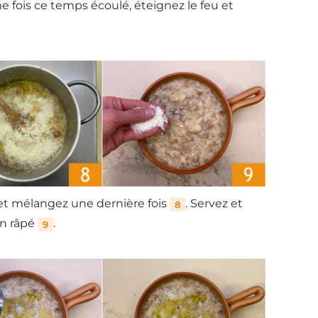
ne fois ce temps écoulé, éteignez le feu et
t mélangez une dernière fois
. Servez et
8
an râpé
.
9