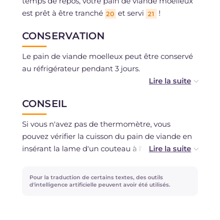
temps de repos, votre pain de viande moelleux
est prêt à être tranché
et servi
!
20
21
CONSERVATION
Le pain de viande moelleux peut être conservé
au réfrigérateur pendant 3 jours.
Vous pouvez le congeler après la cuisson si vous
CONSEIL
avez utilisé des ingrédients frais, non
décongelés.
Si vous n'avez pas de thermomètre, vous
pouvez vérifier la cuisson du pain de viande en
insérant la lame d'un couteau à l'intérieur : si le
jus qui en sort est clair, c'est prêt !
Pour la traduction de certains textes, des outils
Vous pouvez remplacer le pain rassis par de la
d'intelligence artificielle peuvent avoir été utilisés.
chapelure, en ajustant la dose en fonction de la
consistance de la préparation.