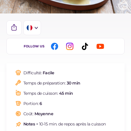
IT
FOLLOW US
EN
DE
Difficulté:
Facile
ES
Temps de préparation:
30 min
BR
Temps de cuisson:
45 min
NL
Portion:
6
Coût:
Moyenne
Notes
+ 10-15 min. de repos après la cuisson