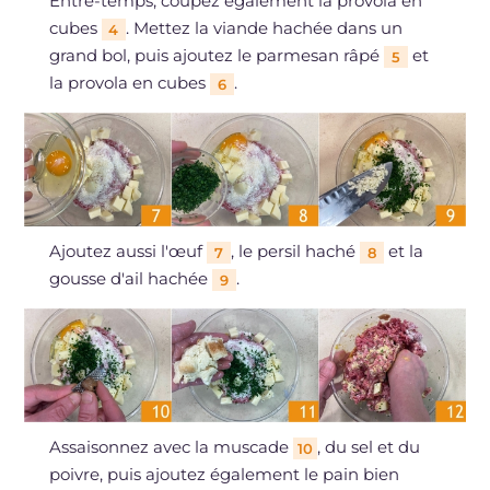
Entre-temps, coupez également la provola en
cubes
. Mettez la viande hachée dans un
4
grand bol, puis ajoutez le parmesan râpé
et
5
la provola en cubes
.
6
Ajoutez aussi l'œuf
, le persil haché
et la
7
8
gousse d'ail hachée
.
9
Assaisonnez avec la muscade
, du sel et du
10
poivre, puis ajoutez également le pain bien