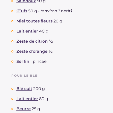
Saindoux
50 g
Œufs
50 g -
(environ 1 petit)
Miel toutes fleurs
20 g
Lait entier
40 g
Zeste de citron
½
Zeste d'orange
½
Sel fin
1 pincée
POUR LE BLÉ
Blé cuit
200 g
Lait entier
80 g
Beurre
25 g