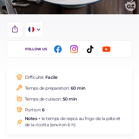
IT
FOLLOW US
DE
ES
Difficulté:
Facile
BR
Temps de préparation:
60 min
Temps de cuisson:
50 min
Portion:
6
Notes
+ le temps de repos au frigo de la pâte et
de la ricotta (environ 6 h)