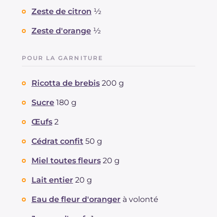
Zeste de citron
½
Zeste d'orange
½
POUR LA GARNITURE
Ricotta de brebis
200 g
Sucre
180 g
Œufs
2
Cédrat confit
50 g
Miel toutes fleurs
20 g
Lait entier
20 g
Eau de fleur d'oranger
à volonté