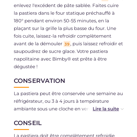
enlevez l'excédent de pâte sablée. Faites cuire
la pastiera dans le four statique préchauffé à
180° pendant environ 50-55 minutes, en la
plaçant sur la grille la plus basse du four. Une
fois cuite, laissez-la refroidir complètement
avant de la démouler
, puis laissez refroidir et
39
saupoudrez de sucre glace. Votre pastiera
napolitaine avec Bimby® est prête à être
dégustée !
CONSERVATION
La pastiera peut être conservée une semaine au
réfrigérateur, ou 3 à 4 jours à température
ambiante sous une cloche en verre. Elle peut
être congelée cuite et refroidie, entière dans le
CONSEIL
moule ou en tranches.
La pastiera doit être complètement refroidie