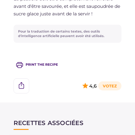
La pâte sablée peut être préparée à l'avance et
avant d'être savourée, et elle est saupoudrée de
conservée au réfrigérateur enveloppée dans du
sucre glace juste avant de la servir !
film plastique jusqu'à 2-3 jours.
Pour la traduction de certains textes, des outils
d'intelligence artificielle peuvent avoir été utilisés.
PRINT THE RECIPE
4,6
RECETTES ASSOCIÉES