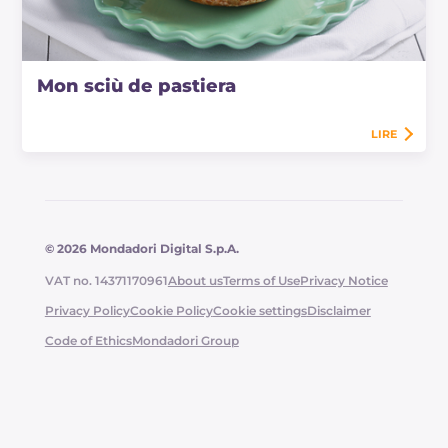
Mon sciù de pastiera
LIRE
© 2026 Mondadori Digital S.p.A.
VAT no. 14371170961
About us
Terms of Use
Privacy Notice
Privacy Policy
Cookie Policy
Cookie settings
Disclaimer
Code of Ethics
Mondadori Group