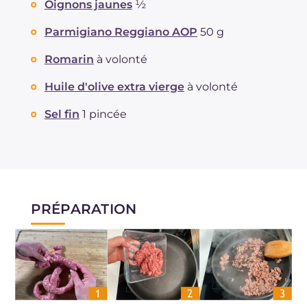
Oignons jaunes
½
Cholestérol
mg
50
Parmigiano Reggiano AOP
50 g
Sodium
mg
1049
Romarin
à volonté
Huile d'olive extra vierge
à volonté
Sel fin
1 pincée
PRÉPARATION