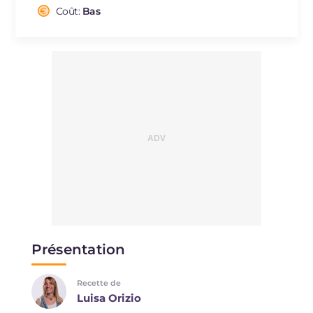
Cholestérol
Coût:
Bas
mg
50
Sodium
mg
1049
Présentation
Recette de
Luisa Orizio