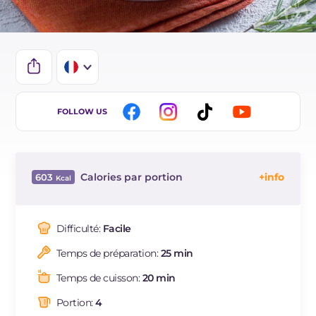
IT
FOLLOW US
EN
DE
Calories par portion
603
ES
Énergie
Kcal
603
BR
Glucides
g
70.2
Difficulté:
Facile
Dont sucres
g
5.9
Temps de préparation:
25 min
Protéine
g
23.3
Graisses
g
25.5
Temps de cuisson:
20 min
dont acides gras saturés
g
9
Portion:
4
Fibre
g
2.9