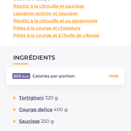
Risotto à la citrouille et saucisse
Lasagnes potiron et saucisse
Risotto à la citrouille et au gorgonzola
Pâtes à la courge et chapelure
Pâtes à la courge et à l'huile de ciboule
INGRÉDIENTS
Calories par portion
603
Énergie
Kcal
603
Glucides
g
70.2
Tortiglioni
320 g
Dont sucres
g
5.9
Protéine
g
23.3
Courge delica
400 g
Graisses
g
25.5
Saucisse
250 g
dont acides gras saturés
g
9
Fibre
g
2.9