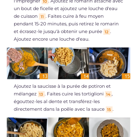
l'imprégner
. Ajoutez le romarin attaché avec
10
un bout de ficelle et ajoutez une louche d'eau
de cuisson
. Faites cuire à feu moyen
11
pendant 15-20 minutes, puis retirez le romarin
et écrasez-le jusqu'à obtenir une purée
.
12
Ajoutez encore une louche d'eau.
Ajoutez la saucisse à la purée de potiron et
mélangez
. Faites cuire les tortiglioni
,
13
14
égouttez-les al dente et transférez-les
directement dans la poêle avec la sauce
.
15