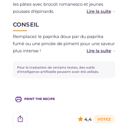
les pâtes avec brocoli romanesco et jeunes
pousses d'épinards.
CONSEIL
Vous pouvez préparer à l'avance la crème avec
brocoli romanesco et jeunes pousses d'épinards
Remplacez le paprika doux par du paprika
et la conserver au réfrigérateur, ou la congeler.
fumé ou une pincée de piment pour une saveur
plus intense !
Vous pouvez utiliser les restes du nettoyage du
Pour la traduction de certains textes, des outils
brocoli pour préparer un bouillon de légumes.
d'intelligence artificielle peuvent avoir été utilisés.
PRINT THE RECIPE
4,4