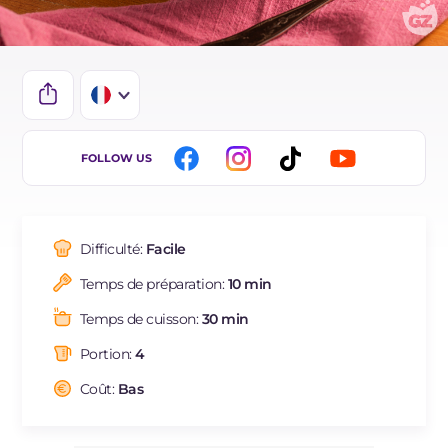
IT
FOLLOW US
EN
DE
Difficulté:
Facile
ES
Temps de préparation:
10 min
BR
Temps de cuisson:
30 min
NL
Portion:
4
Coût:
Bas