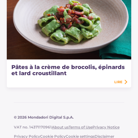
Pâtes à la crème de brocolis, épinards
et lard croustillant
LIRE
© 2026 Mondadori Digital S.p.A.
VAT no. 14371170961
About us
Terms of Use
Privacy Notice
Privacy Policy
Cookie Policy
Cookie settings
Disclaimer