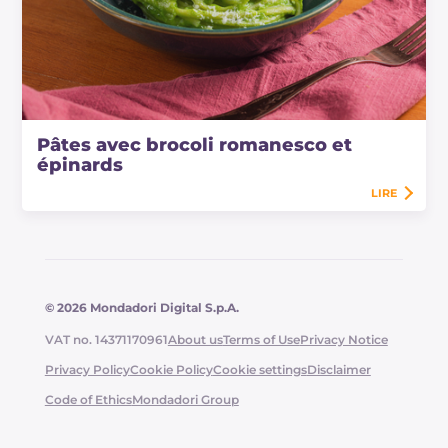
Pâtes avec brocoli romanesco et
épinards
LIRE
© 2026 Mondadori Digital S.p.A.
VAT no. 14371170961
About us
Terms of Use
Privacy Notice
Privacy Policy
Cookie Policy
Cookie settings
Disclaimer
Code of Ethics
Mondadori Group