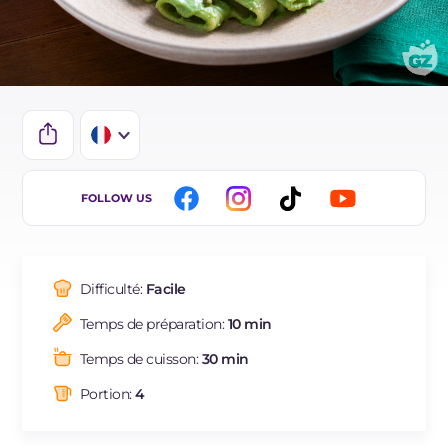
IT
FOLLOW US
DE
ES
Difficulté:
Facile
BR
Temps de préparation:
10 min
Temps de cuisson:
30 min
Portion:
4