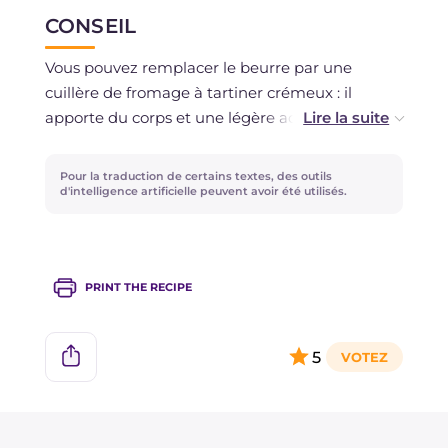
CONSEIL
Vous pouvez préparer à l'avance la crème de
chou romanesco et la conserver au réfrigérateur
Vous pouvez remplacer le beurre par une
pendant 1-2 jours.
cuillère de fromage à tartiner crémeux : il
apporte du corps et une légère acidité, en
accord avec le kéfir.
Pour la traduction de certains textes, des outils
d'intelligence artificielle peuvent avoir été utilisés.
PRINT THE RECIPE
5