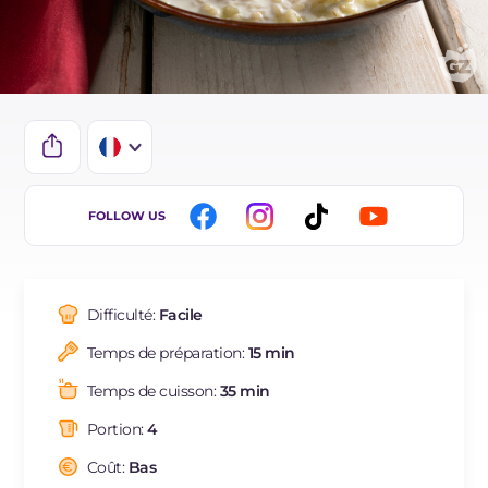
IT
FOLLOW US
EN
ES
Difficulté:
Facile
DE
Temps de préparation:
15 min
BR
Temps de cuisson:
35 min
NL
Portion:
4
Coût:
Bas