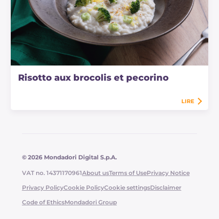
Risotto aux brocolis et pecorino
LIRE
© 2026 Mondadori Digital S.p.A.
VAT no. 14371170961
About us
Terms of Use
Privacy Notice
Privacy Policy
Cookie Policy
Cookie settings
Disclaimer
Code of Ethics
Mondadori Group