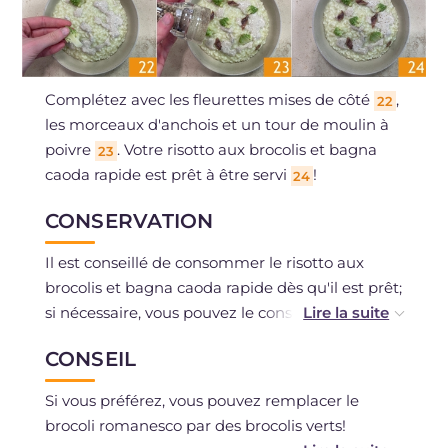
Complétez avec les fleurettes mises de côté
,
22
les morceaux d'anchois et un tour de moulin à
poivre
. Votre risotto aux brocolis et bagna
23
caoda rapide est prêt à être servi
!
24
CONSERVATION
Il est conseillé de consommer le risotto aux
brocolis et bagna caoda rapide dès qu'il est prêt;
si nécessaire, vous pouvez le conserver pendant
un jour au réfrigérateur.
CONSEIL
Vous pouvez préparer la crème de brocolis et la
Si vous préférez, vous pouvez remplacer le
sauce aux anchois à l'avance et les conserver au
brocoli romanesco par des brocolis verts!
réfrigérateur pendant un jour.