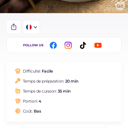
IT
FOLLOW US
EN
DE
Difficulté:
Facile
ES
Temps de préparation:
20 min
BR
Temps de cuisson:
35 min
NL
Portion:
4
Coût:
Bas