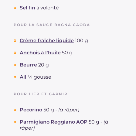
Sel fin
à volonté
POUR LA SAUCE BAGNA CAODA
Crème fraîche liquide
100 g
Anchois à l'huile
50 g
Beurre
20 g
Ail
¼ gousse
POUR LIER ET GARNIR
Pecorino
50 g -
(à râper)
Parmigiano Reggiano AOP
50 g -
(à
râper)