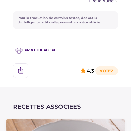
Pour une sauce bagna caoda au goût plus
délicat, vous pouvez ajouter la gousse d'ail
Pour la traduction de certains textes, des outils
entière puis l'enlever à la fin de la cuisson.
d'intelligence artificielle peuvent avoir été utilisés.
À la place du riz Vialone Nano, vous pouvez
utiliser du riz Carnaroli.
PRINT THE RECIPE
4,3
RECETTES ASSOCIÉES