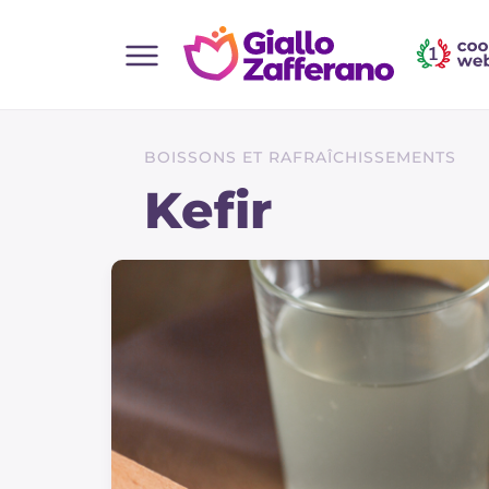
Home
Toutes les recettes
BOISSONS ET RAFRAÎCHISSEMENTS
Aperitifs
Kefir
Salades
Plats principaux
Boissons et rafraîchissements
Desserts
Accompagnement
Pizzas et focaccia
Gateaux et patisserie