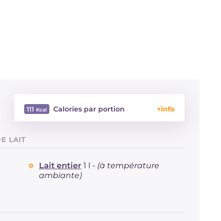
Calories par portion
111
Énergie
Kcal
111
E LAIT
Glucides
g
13.2
Dont sucres
g
13.2
Lait entier
1 l -
(à température
Protéine
g
4.3
ambiante)
Graisses
g
2.67
dont acides gras saturés
g
14
Fibre
g
215
Cholestérol
mg
0.8