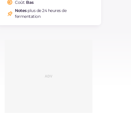
saturés
Coût:
Bas
Fibre
g
215
Notes
plus de 24 heures de
fermentation
Cholestérol
mg
0.8