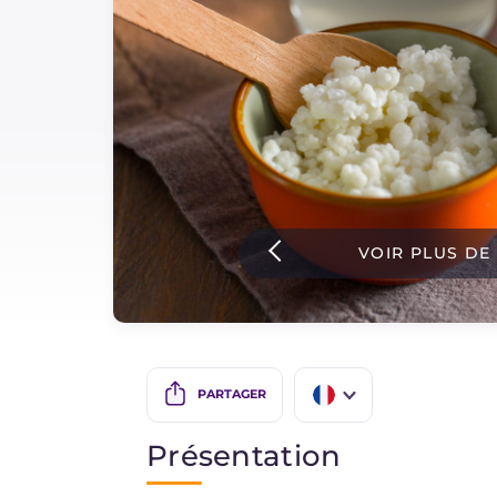
Sauces
Dernieres recettes
IT Website
VOIR PLUS DE
Facebook
Instagram
TikTok
YouTube
PARTAGER
IT
Présentation
EN