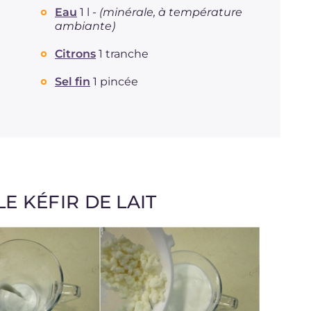
Eau
1 l -
(minérale, à température
ambiante)
Citrons
1 tranche
Sel fin
1 pincée
 KÉFIR DE LAIT