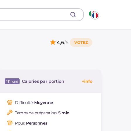
4,6
/5
Calories par portion
111
Énergie
Kcal
111
Glucides
g
13.2
Difficulté:
Moyenne
Dont sucres
g
13.2
Temps de préparation:
5 min
Protéine
g
4.3
Graisses
g
2.67
Pour:
Personnes
dont acides gras
g
14