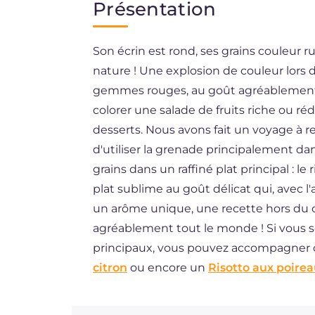
Présentation
EN
Son écrin est rond, ses grains couleur ru
ES
nature ! Une explosion de couleur lors d
BR
gemmes rouges, au goût agréablement ac
DE
colorer une salade de fruits riche ou ré
desserts. Nous avons fait un voyage à 
NL
d'utiliser la grenade principalement dan
grains dans un raffiné plat principal : l
plat sublime au goût délicat qui, avec l
un arôme unique, une recette hors du 
agréablement tout le monde ! Si vous s
principaux, vous pouvez accompagner
citron
ou encore un
Risotto aux poire