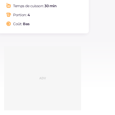
Graisses
g
20.3
Temps de cuisson:
30 min
dont acides gras
g
4.84
saturés
Portion:
4
Fibre
g
4.6
Coût:
Bas
Cholestérol
mg
12
Sodium
mg
530