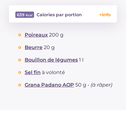
Calories par portion
639
Énergie
Kcal
639
Poireaux
200 g
Glucides
g
102.8
Dont sucres
g
15.3
Beurre
20 g
Protéine
g
8.8
Graisses
Bouillon de légumes
1 l
g
20.3
dont acides gras saturés
g
4.84
Sel fin
à volonté
Fibre
g
4.6
Cholestérol
mg
12
Grana Padano AOP
50 g -
(à râper)
Sodium
mg
530