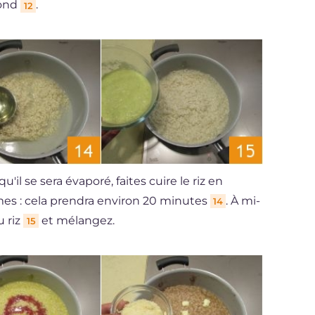
fond
.
12
qu'il se sera évaporé, faites cuire le riz en
mes : cela prendra environ 20 minutes
. À mi-
14
u riz
et mélangez.
15