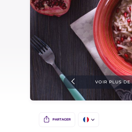
Sauces
Dernieres recettes
IT Website
Facebook
Instagram
VOIR PLUS DE
TikTok
YouTube
PARTAGER
IT