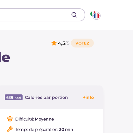
4,5
/5
de
Calories par portion
639
Énergie
Kcal
639
Glucides
g
102.8
Difficulté:
Moyenne
Dont sucres
g
15.3
Temps de préparation:
30 min
Protéine
g
8.8