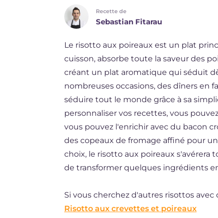
Recette de
DE
Sebastian Fitarau
ES
Le risotto aux poireaux est un plat princ
BR
cuisson, absorbe toute la saveur des po
NL
créant un plat aromatique qui séduit dè
nombreuses occasions, des dîners en fam
séduire tout le monde grâce à sa simplic
personnaliser vos recettes, vous pouve
vous pouvez l'enrichir avec du bacon c
des copeaux de fromage affiné pour une
choix, le risotto aux poireaux s'avérera 
de transformer quelques ingrédients e
Si vous cherchez d'autres risottos avec 
Risotto aux crevettes et poireaux