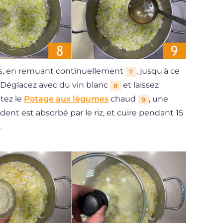
tes, en remuant continuellement
, jusqu'à ce
7
. Déglacez avec du vin blanc
et laissez
8
utez le
Potage aux légumes
chaud
, une
9
dent est absorbé par le riz, et cuire pendant 15
.