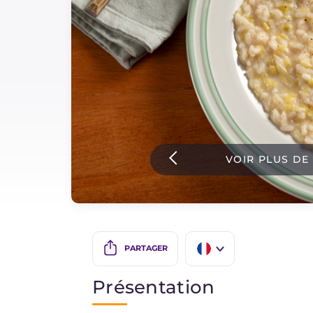
Sauces
Dernieres recettes
IT Website
VOIR PLUS DE
Facebook
Instagram
TikTok
YouTube
PARTAGER
IT
Présentation
EN