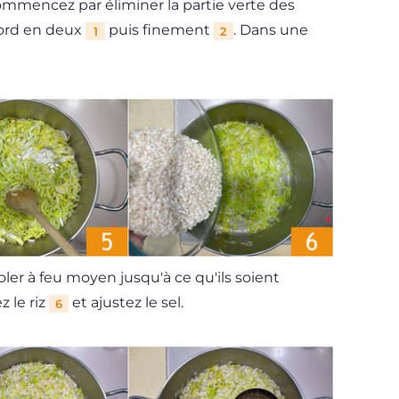
commencez par éliminer la partie verte des
bord en deux
puis finement
. Dans une
1
2
soler à feu moyen jusqu'à ce qu'ils soient
z le riz
et ajustez le sel.
6