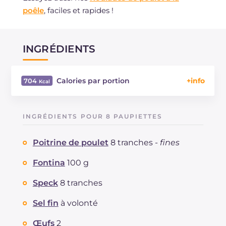
poêle
, faciles et rapides !
INGRÉDIENTS
Calories par portion
704
Énergie
Kcal
704
Glucides
g
61.2
INGRÉDIENTS POUR 8 PAUPIETTES
Dont sucres
g
2.7
Protéine
g
62.6
Poitrine de poulet
8 tranches -
fines
Graisses
g
23.2
dont acides gras saturés
Fontina
100 g
g
7.5
Fibre
g
4.6
Speck
8 tranches
Cholestérol
mg
152
Sodium
mg
1382
Sel fin
à volonté
Œufs
2