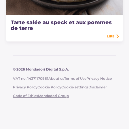
Tarte salée au speck et aux pommes
de terre
LIRE
© 2026 Mondadori Digital S.p.A.
VAT no. 14371170961
About us
Terms of Use
Privacy Notice
Privacy Policy
Cookie Policy
Cookie settings
Disclaimer
Code of Ethics
Mondadori Group