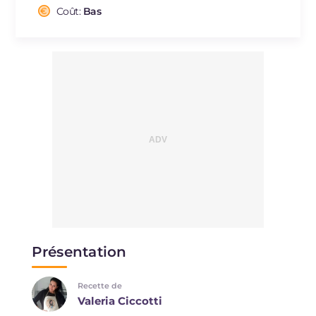
Cholestérol
Coût:
Bas
mg
152
Sodium
mg
1382
Présentation
Recette de
Valeria Ciccotti