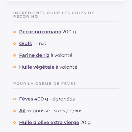
Énergie
Kcal
526
Glucides
g
16.4
INGRÉDIENTS POUR LES CHIPS DE
Dont sucres
PECORINO
g
1.6
Protéine
g
22.2
Pecorino romano
200 g
Graisses
g
41.2
dont acides gras saturés
g
12.55
Œufs
1 -
bio
Fibre
g
5.3
Cholestérol
Farine de riz
à volonté
mg
96
Sodium
mg
1181
Huile végétale
à volonté
POUR LA CRÈME DE FÈVES
Fèves
400 g -
égrenées
Ail
½ gousse -
sans pépins
Huile d'olive extra vierge
20 g