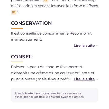
de Pecorino et servez-les avec la crème de fèves
!
18
CONSERVATION
Il est conseillé de consommer le Pecorino frit
immédiatement.
La crème de fèves peut se conserver 1 à 2 jours
CONSEIL
au réfrigérateur.
Enlever la peau de chaque fève permet
d'obtenir une crème d'une couleur brillante et
plus veloutée ; mais si vous préférez, vous
pouvez omettre cette étape et ajouter un peu
plus de jus de citron ; sinon, utilisez-les pour un
Pour la traduction de certains textes, des outils
bouillon de légumes !
d'intelligence artificielle peuvent avoir été utilisés.