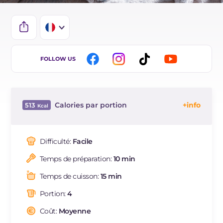
IT
FOLLOW US
EN
DE
Calories par portion
513
ES
Énergie
Kcal
513
BR
Glucides
g
74.4
Difficulté:
Facile
NL
Dont sucres
g
6.1
Temps de préparation:
10 min
Protéine
g
21.4
Graisses
g
12.9
Temps de cuisson:
15 min
dont acides gras saturés
g
4.32
Portion:
4
Fibre
g
2.7
Cholestérol
Coût:
Moyenne
mg
204