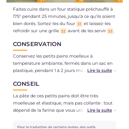
Faites cuire dans un four statique préchauffé à
175° pendant 25 minutes, jusqu'à ce qu'ils soient
bien dorés. Sortez-les du four
et laissez-les
31
refroidir sur une grille
avant de les servir
.
32
33
CONSERVATION
Conservez les petits pains moelleux à
température ambiante, fermés dans un sac en
plastique, pendant 1 à 2 jours maximum. Les
petits pains peuvent être congelés une fois cuits
CONSEIL
et complètement refroidis à température
ambiante. Avant de les réchauffer au four, nous
La pâte de ces petits pains doit être très
vous conseillons de les décongeler au
moelleuse et élastique, mais pas collante : tout
réfrigérateur.
dépend de la farine que vous utiliserez pour la
préparation, qui pourrait absorber plus ou
moins de liquide.
Pour la traduction de certains textes, des outils