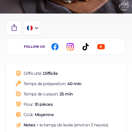
IT
FOLLOW US
EN
ES
Difficulté:
Difficile
DE
Temps de préparation:
40 min
BR
Temps de cuisson:
25 min
NL
Pour:
10 pièces
Coût:
Moyenne
Notes
+ le temps de levée (environ 3 heures)