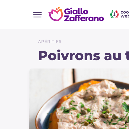
Home
Toutes les recettes
APÉRITIFS
Aperitifs
Poivrons au 
Salades
Plats principaux
Boissons et rafraîchissements
Desserts
Accompagnement
Pizzas et focaccia
Gateaux et patisserie