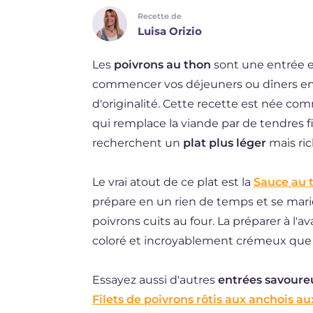
Recette de
DE
Luisa Orizio
ES
Les
poivrons au thon
sont une entrée e
NL
commencer vos déjeuners ou dîners en p
BR
d'originalité. Cette recette est née co
qui remplace la viande par de tendres fi
recherchent un
plat plus léger
mais ric
Le vrai atout de ce plat est la
Sauce au 
prépare en un rien de temps et se mari
poivrons cuits au four. La préparer à l'
coloré et incroyablement crémeux que t
Essayez aussi d'autres
entrées savoure
Filets de poivrons rôtis aux anchois a