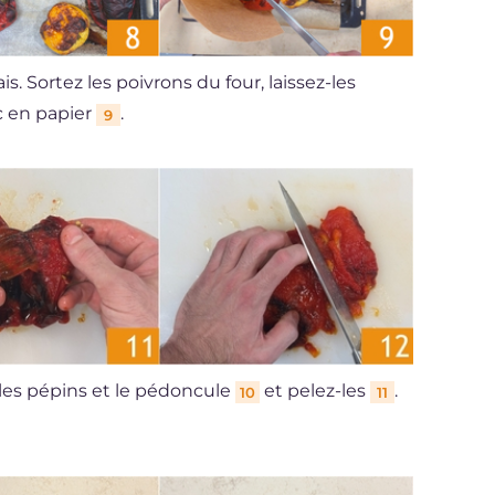
ais. Sortez les poivrons du four, laissez-les
c en papier
.
9
s les pépins et le pédoncule
et pelez-les
.
10
11