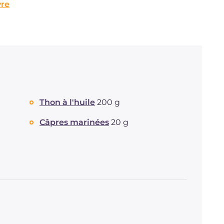
vre
Thon à l'huile
200 g
Câpres marinées
20 g