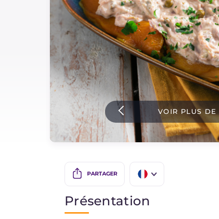
Sauces
Dernieres recettes
IT Website
VOIR PLUS DE
Facebook
Instagram
TikTok
YouTube
PARTAGER
IT
Présentation
EN