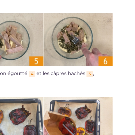
thon égoutté
et les câpres hachés
,
4
5