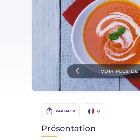
Sauces
Dernieres recettes
IT Website
VOIR PLUS DE
Facebook
Instagram
TikTok
YouTube
PARTAGER
IT
Présentation
EN