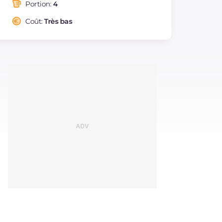
saturés
Portion:
4
Fibre
g
3.4
Coût:
Très bas
Cholestérol
mg
5
Sodium
mg
318