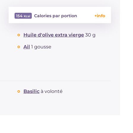
Calories par portion
154
Énergie
Kcal
154
Huile d'olive extra vierge
30 g
Glucides
g
12.8
Dont sucres
g
12.8
Ail
1 gousse
Protéine
g
3.9
Graisses
g
9.7
dont acides gras saturés
g
2.08
Fibre
g
3.4
Cholestérol
mg
5
Sodium
mg
318
Basilic
à volonté