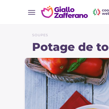
Home
Toutes les recettes
SOUPES
Aperitifs
Potage de t
Salades
Plats principaux
Boissons et rafraîchissements
Desserts
Accompagnement
Pizzas et focaccia
Gateaux et patisserie