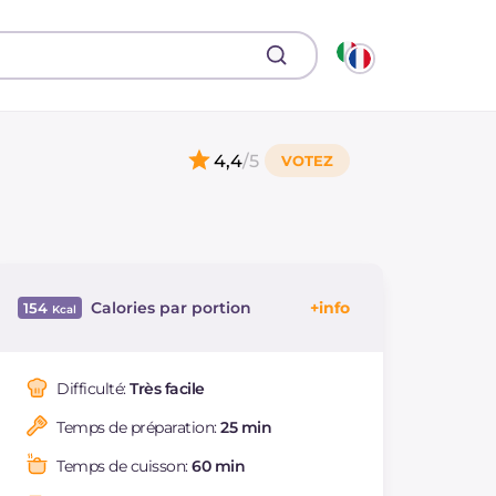
4,4
/5
Calories par portion
154
Énergie
Kcal
154
Glucides
g
12.8
Difficulté:
Très facile
Dont sucres
g
12.8
Temps de préparation:
25 min
Protéine
g
3.9
Graisses
g
9.7
Temps de cuisson:
60 min
dont acides gras
g
2.08