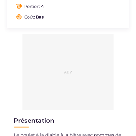
dont acides gras saturés
g
8.1
Portion:
4
Fibre
g
3.5
Cholestérol
Coût:
Bas
mg
179
Sodium
mg
334
Présentation
Le poulet à la diable à la bière avec pommes de