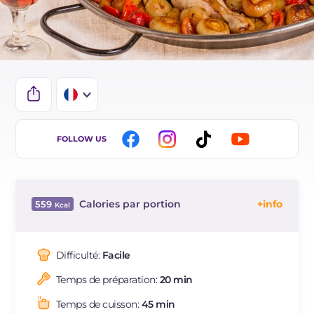
IT
FOLLOW US
EN
DE
Calories par portion
559
ES
Énergie
Kcal
559
BR
Glucides
g
21.3
Difficulté:
Facile
NL
Dont sucres
g
7.1
Temps de préparation:
20 min
Protéine
g
39.9
Graisses
g
31.9
Temps de cuisson:
45 min