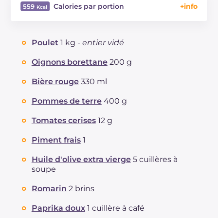
Calories par portion
559
Énergie
Kcal
559
Glucides
g
21.3
Poulet
1 kg -
entier vidé
Dont sucres
g
7.1
Protéine
g
39.9
Oignons borettane
200 g
Graisses
g
31.9
Bière rouge
330 ml
dont acides gras saturés
g
8.1
Fibre
g
3.5
Pommes de terre
400 g
Cholestérol
mg
179
Tomates cerises
12 g
Sodium
mg
334
Piment frais
1
Huile d'olive extra vierge
5 cuillères à
soupe
Romarin
2 brins
Paprika doux
1 cuillère à café