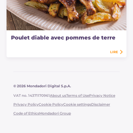
Poulet diable avec pommes de terre
LIRE
© 2026 Mondadori Digital S.p.A.
VAT no. 14371170961
About us
Terms of Use
Privacy Notice
Privacy Policy
Cookie Policy
Cookie settings
Disclaimer
Code of Ethics
Mondadori Group