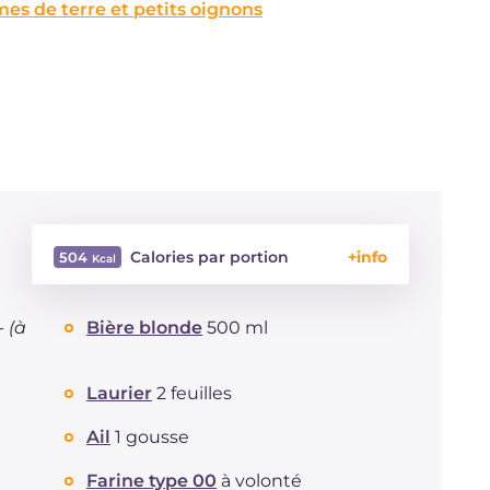
mes de terre et petits oignons
Calories par portion
504
Énergie
Kcal
504
 -
(à
Bière blonde
500 ml
Glucides
g
11.8
Dont sucres
g
2.3
Protéine
g
57.2
Laurier
2 feuilles
Graisses
g
21.8
Ail
1 gousse
dont acides gras saturés
g
5.6
Fibre
g
1.2
Farine type 00
à volonté