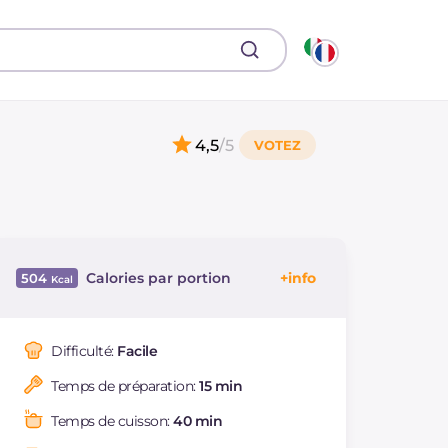
4,5
/5
Calories par portion
504
Énergie
Kcal
504
Glucides
g
11.8
Difficulté:
Facile
Dont sucres
g
2.3
Temps de préparation:
15 min
Protéine
g
57.2
Graisses
g
21.8
Temps de cuisson:
40 min
dont acides gras
g
5.6