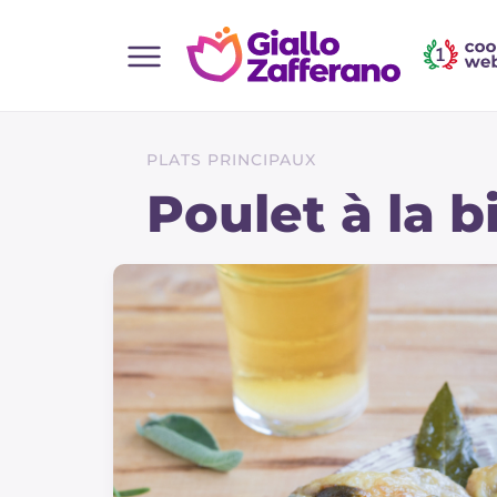
Home
Toutes les recettes
PLATS PRINCIPAUX
Aperitifs
Poulet à la b
Salades
Plats principaux
Boissons et rafraîchissements
Desserts
Accompagnement
Pizzas et focaccia
Gateaux et patisserie