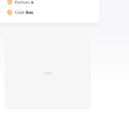
saturés
Portion:
4
Fibre
g
1.2
Coût:
Bas
Cholestérol
mg
282
Sodium
mg
764