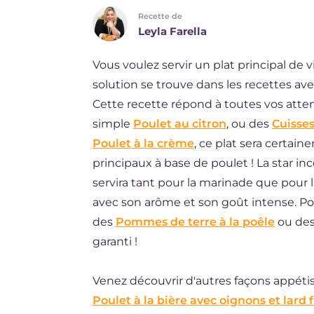
Recette de
DE
Leyla Farella
BR
Vous voulez servir un plat principal de
ES
solution se trouve dans les recettes av
NL
Cette recette répond à toutes vos attent
simple
Poulet au citron
, ou des
Cuisses
Poulet à la crème
, ce plat sera certai
principaux à base de poulet ! La star inc
servira tant pour la marinade que pour 
avec son arôme et son goût intense. Po
des
Pommes de terre à la poêle
ou des
garanti !
Venez découvrir d'autres façons appétiss
Poulet à la bière avec oignons et lard