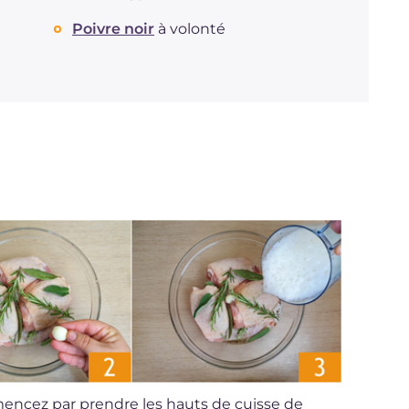
Cholestérol
mg
282
Poivre noir
à volonté
Sodium
mg
764
mencez par prendre les hauts de cuisse de