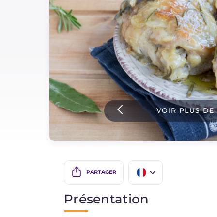
Sauces
Dernieres recettes
IT Website
VOIR PLUS DE
Facebook
Instagram
TikTok
YouTube
PARTAGER
IT
Présentation
EN