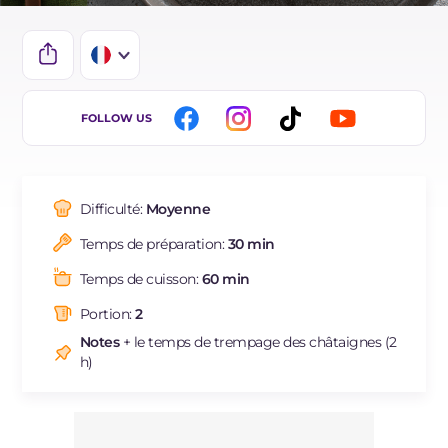
IT
FOLLOW US
EN
DE
Difficulté:
Moyenne
ES
Temps de préparation:
30 min
BR
Temps de cuisson:
60 min
Portion:
2
Notes
+ le temps de trempage des châtaignes (2
h)