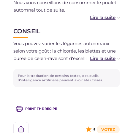
Nous vous conseillons de consommer le poulet
automnal tout de suite.
Vous pouvez préparer les accompagnements
CONSEIL
de légumes à l'avance et les réchauffer avant de
les servir avec le blanc de poulet.
Vous pouvez varier les légumes automnaux
selon votre goût : la chicorée, les blettes et une
purée de céleri-rave sont d'excellentes
alternatives !
Pour la traduction de certains textes, des outils
d'intelligence artificielle peuvent avoir été utilisés.
PRINT THE RECIPE
3