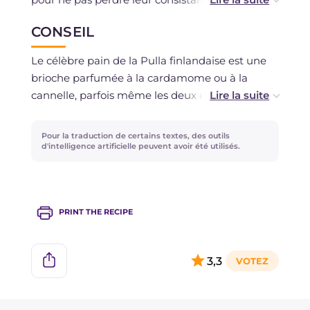
pouvez aussi les conserver pendant un
CONSEIL
maximum de deux jours. Ils peuvent également
être congelés crus, il suffira de les cuire au four
Le célèbre pain de la Pulla finlandaise est une
après les avoir décongelés au réfrigérateur.
brioche parfumée à la cardamome ou à la
cannelle, parfois même les deux ensemble
comme nous l'avons fait. Cependant, certains
préfèrent une garniture encore plus riche à
Pour la traduction de certains textes, des outils
base de raisins secs et d'écorces d'orange
d'intelligence artificielle peuvent avoir été utilisés.
confites. D'autres ajoutent ensuite des éclats
d'amandes sur le dessus et préparent un
glaçage à la vanille. Essayez aussi !
PRINT THE RECIPE
3,3