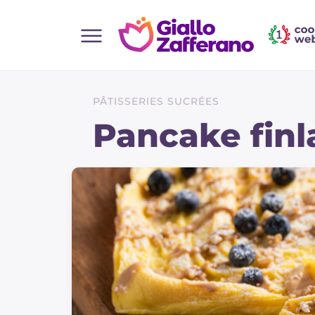
Home
Toutes les recettes
PÂTISSERIES SUCRÉES
Aperitifs
Pancake finl
Salades
Plats principaux
Boissons et rafraîchissements
Desserts
Accompagnement
Pizzas et focaccia
Gateaux et patisserie