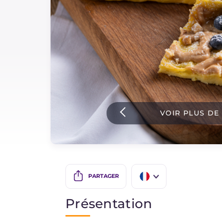
Sauces
Dernieres recettes
IT Website
VOIR PLUS DE
Facebook
Instagram
TikTok
YouTube
PARTAGER
IT
Présentation
EN