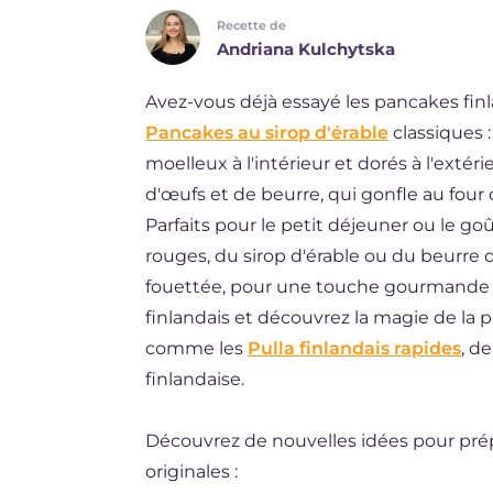
Recette de
ES
Andriana Kulchytska
BR
Avez-vous déjà essayé les pancakes fin
DE
Pancakes au sirop d'érable
classiques :
NL
moelleux à l'intérieur et dorés à l'extéri
d'œufs et de beurre, qui gonfle au fou
Parfaits pour le petit déjeuner ou le go
rouges, du sirop d'érable ou du beurre
fouettée, pour une touche gourmande 
finlandais et découvrez la magie de la 
comme les
Pulla finlandais rapides
, d
finlandaise.
Découvrez de nouvelles idées pour pré
originales :