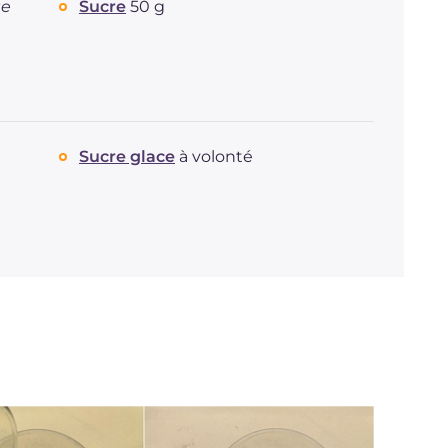
te
Sucre
50 g
Sucre glace
à volonté