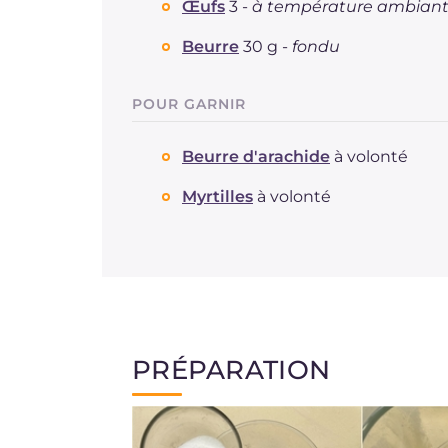
Œufs
3 -
à température ambian
Beurre
30 g -
fondu
POUR GARNIR
Beurre d'arachide
à volonté
Myrtilles
à volonté
PRÉPARATION