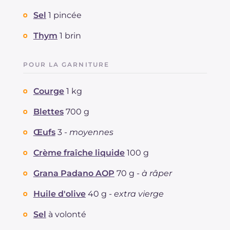
Sodium
mg
484
Sel
1 pincée
Thym
1 brin
POUR LA GARNITURE
Courge
1 kg
Blettes
700 g
Œufs
3 -
moyennes
Crème fraîche liquide
100 g
Grana Padano AOP
70 g -
à râper
Huile d'olive
40 g -
extra vierge
Sel
à volonté