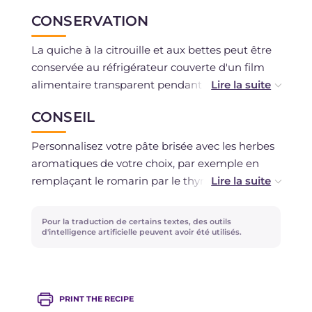
CONSERVATION
La quiche à la citrouille et aux bettes peut être
conservée au réfrigérateur couverte d'un film
alimentaire transparent pendant au maximum
2 jours.
CONSEIL
Si vous avez utilisé uniquement des ingrédients
Personnalisez votre pâte brisée avec les herbes
frais et non décongelés, vous pouvez également
aromatiques de votre choix, par exemple en
congeler la quiche une fois cuite.
remplaçant le romarin par le thym dans la pâte
brisée. Au lieu du Grana Padano, vous pouvez
Vous pouvez également congeler la pâte brisée
parfumer la crème avec du Pecorino et, selon
Pour la traduction de certains textes, des outils
enveloppée dans un film pour environ 2-3
votre goût, ajouter des morceaux entiers de
d'intelligence artificielle peuvent avoir été utilisés.
semaines.
fromage à pâte molle.
PRINT THE RECIPE