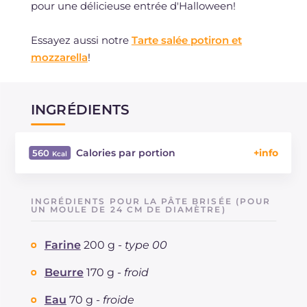
pour une délicieuse entrée d'Halloween!
Essayez aussi notre
Tarte salée potiron et
mozzarella
!
INGRÉDIENTS
Calories par portion
560
Énergie
Kcal
560
Glucides
g
35.6
INGRÉDIENTS POUR LA PÂTE BRISÉE (POUR
Dont sucres
UN MOULE DE 24 CM DE DIAMÈTRE)
g
8.8
Protéine
g
14.6
Farine
200 g -
type 00
Graisses
g
39.9
dont acides gras saturés
g
19.81
Beurre
170 g -
froid
Fibre
g
2.9
Cholestérol
Eau
70 g -
froide
mg
196