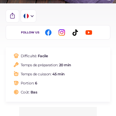
IT
FOLLOW US
EN
DE
Difficulté:
Facile
ES
Temps de préparation:
20 min
BR
Temps de cuisson:
45 min
NL
Portion:
6
Coût:
Bas