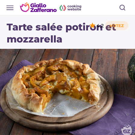
Tarte salée potiron et
4,2
mozzarella